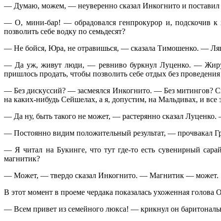
— Думаю, можем, — неуверенно сказал Инкогнито и поставил н
— О, мини-бар! — обрадовался генпрокурор и, подскочив к 
позволить себе водку по семьдесят?
— Не бойся, Юра, не отравишься, — сказала Тимошенко. — Ляшк
— Да уж, живут люди, — ревниво буркнул Луценко. — Жирует,
пришлось продать, чтобы позволить себе отдых без проведения
— Без дискуссий? — засмеялся Инкогнито. — Без митингов? Свя
на каких-нибудь Сейшелах, а я, допустим, на Мальдивах, и все
— Да ну, быть такого не может, — растерянно сказал Луценко.
— Постоянно видим положительный результат, — прочвакал Гр
— Я читал на Букинге, что тут где-то есть сувенирный сар
магнитик?
— Может, — твердо сказал Инкогнито. — Магнитик — может.
В этот момент в проеме чердака показалась ухоженная голова 
— Всем привет из семейного люкса! — крикнул он баритональ