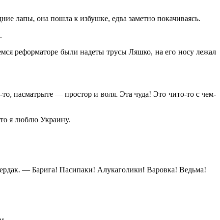
дние лапы, она пошла к избушке, едва заметно покачиваясь.
.
щемся реформаторе были надеты трусы Ляшко, на его носу лежал
о, пасматрыте — простор и воля. Эта чуда! Это чито-то с чем-
то я люблю Украину.
чердак. — Барига! Пасипаки! Алукаголики! Варовка! Ведьма!
м.