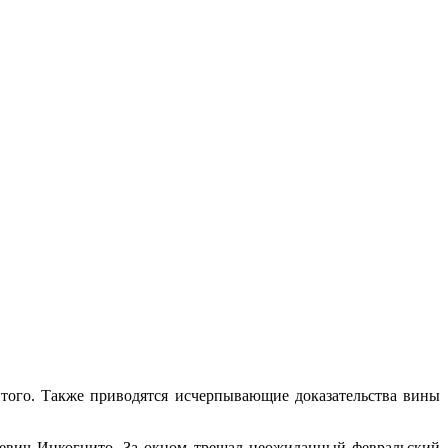
е того. Также приводятся исчерпывающие доказательства вины
еевич Инкогнито. За окном трещал неожиданный февральский