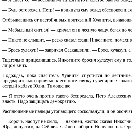
— Будь осторожен, Петр! — крикнула ему вслед обеспокоенная
Отбрыкавшись от настойчивых притязаний Хуаниты, выдающийс
— Мабыльный сигнал! — кричал он в лесную чащу, бегая по 
— Никто не слышит, — резко сказал сзади Инкогнито, помахив
— Брось хулахуп! — закричал Саакашвили. — Брось хулахуп, а 
Тщательно прицелившись, Инкогнито бросил хулахуп ему в гол
лицом вниз.
Подождав, пока спаситель Хуаниты спустится по лестнице,
предварительно привязав к его ноге связку сувенирных шлако
острый каблук Юлии Тимошенко.
— Я отэто очень против такого беспредела, Петр Алексееви
власть. Надо защищать демократию.
Расплющенные пальцы утопающего соскользнули, и он окончате
— Короче, нас тут не было, — наконец, жестко сказал Инкогн
Юра, допустим, на Сейшелах. Или наоборот. Но лучше так. Орг