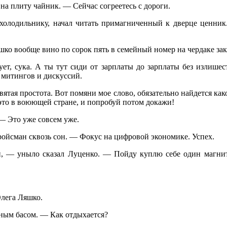
а плиту чайник. — Сейчас согреетесь с дороги.
холодильнику, начал читать примагниченный к дверце ценник.
о вообще вино по сорок пять в семейный номер на чердаке заказ
 сука. А ты тут сиди от зарплаты до зарплаты без излишеств,
 митингов и дискуссий.
тая простота. Вот помяни мое слово, обязательно найдется какое
 это в воюющей стране, и попробуй потом докажи!
 — Это уже совсем уже.
ойсман сквозь сон. — Фокус на цифровой экономике. Успех.
ай, — уныло сказал Луценко. — Пойду куплю себе один магнит
Олега Ляшко.
ным басом. — Как отдыхается?