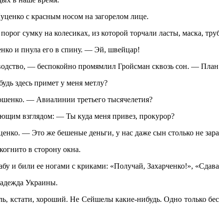
уценко с красным носом на загорелом лице.
орог сумку на колесиках, из которой торчали ласты, маска, тру
нко и пнула его в спину. — Эй, швейцар!
водство, — беспокойно промямлил Гройсман сквозь сон. — План
удь здесь примет у меня метлу?
мошенко. — Авиалинии третьего тысячелетия?
ющим взглядом: — Ты куда меня привез, прокурор?
енко. — Это же бешеные деньги, у нас даже сын столько не зар
огнито в сторону окна.
 и били ее ногами с криками: «Получай, Захарченко!», «Сдавайс
Надежда Украины.
ь, кстати, хороший. Не Сейшелы какие-нибудь. Одно только бе