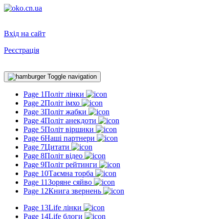
Вхід на сайт
Реєстрація
Toggle navigation
Page 1
Політ лінки
Page 2
Політ імхо
Page 3
Політ жабки
Page 4
Політ анекдоти
Page 5
Політ віршики
Page 6
Наші партнери
Page 7
Цитати
Page 8
Політ відео
Page 9
Політ рейтинги
Page 10
Таємна торба
Page 11
Зоряне сяйво
Page 12
Книга звернень
Page 13
Life лінки
Page 14
Life блоги