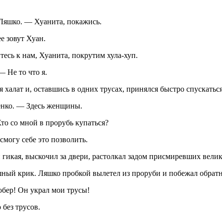
Ляшко. — Хуанита, покажись.
е зовут Хуан.
сь к нам, Хуанита, покрутим хула-хуп.
 Не то что я.
халат и, оставшись в одних трусах, принялся быстро спускаться
енко. — Здесь женщины.
то со мной в прорубь купаться?
могу себе это позволить.
 гикая, выскочил за двери, растолкал задом присмиревших вели
шный крик. Ляшко пробкой вылетел из проруби и побежал обратн
бер! Он украл мои трусы!
 без трусов.