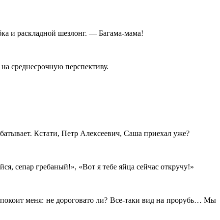
бка и раскладной шезлонг. — Багама-мама!
 на среднесрочную перспективу.
абатывает. Кстати, Петр Алексеевич, Саша приехал уже?
я, сепар гребаный!», «Вот я тебе яйца сейчас откручу!»
спокоит меня: не дороговато ли? Все-таки вид на прорубь… Мы