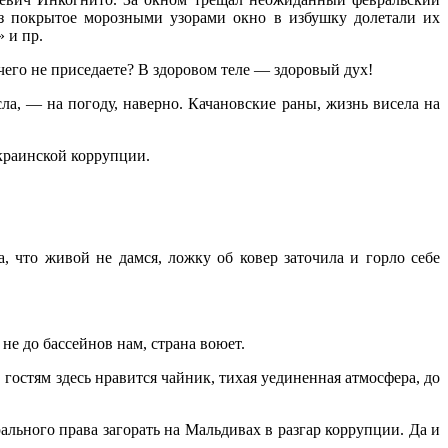
ез покрытое морозными узорами окно в избушку долетали их
 и пр.
его не приседаете? В здоровом теле — здоровый дух!
, — на погоду, наверно. Качановские раны, жизнь висела на
украинской коррупции.
 что живой не дамся, ложку об ковер заточила и горло себе
не до бассейнов нам, страна воюет.
гостям здесь нравится чайник, тихая уединенная атмосфера, до
ьного права загорать на Мальдивах в разгар коррупции. Да и