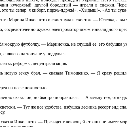
 один кучерявый, другой бородатый — играли в снежки. Чер
это ты сепар, я киборг, пдржь-пдржь!», «Хыдыщ!», «Ах ты сука»
ента Марина Инкогнито и свистнула в свисток. — Юлечка, а вы ч
 сосредоточенно жужжа электромоторчиком инвалидного кресла
ебя мокрую футболку. — Мариночка, не слушай ее, это бабушка 
а, спящего на топчане у поддувала.
платы, реформы, децентрализация.
 новую зечку брал, — сказала Тимошенко. — Я сразу решила,
рел на нее с нежностью.
енно сказал он, но быстро поправился: — А между тем, отнюдь 
тски. — Тут же все удобства, избушка лесника ресорт энд спа, 
су.
 сказал Инкогнито. — Президент воюющей страны не имеет морал
дых в наше время.