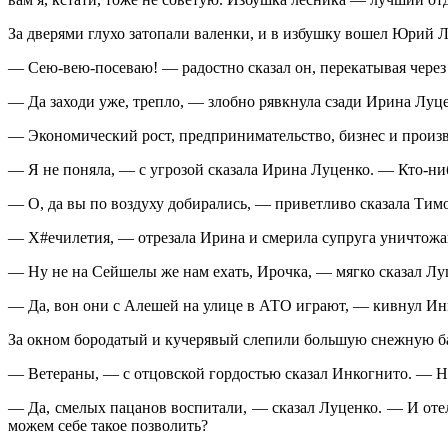
За дверями глухо затопали валенки, и в избушку вошел Юрий Л
— Сею-вею-посеваю! — радостно сказал он, перекатывая через п
— Да заходи уже, трепло, — злобно рявкнула сзади Ирина Луце
— Экономический рост, предпринимательство, бизнес и произ
— Я не поняла, — с угрозой сказала Ирина Луценко. — Кто-ниб
— О, да вы по воздуху добирались, — приветливо сказала Ти
— Х#ечилетия, — отрезала Ирина и смерила супруга уничтожа
— Ну не на Сейшелы же нам ехать, Ирочка, — мягко сказал Луц
— Да, вон они с Алешей на улице в АТО играют, — кивнул Инк
За окном бородатый и кучерявый слепили большую снежную бабу
— Ветераны, — с отцовской гордостью сказал Инкогнито. — 
— Да, смелых пацанов воспитали, — сказал Луценко. — И отел
можем себе такое позволить?