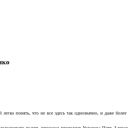
нко
 легко понять, что не все здесь так однозначно, и даже боле
, молодцевато пыхтя, приседал президент Украины Петр Алекс