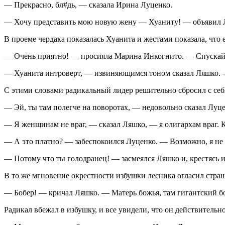
— Прекрасно, бл#дь, — сказала Ирина Луценко.
— Хочу представить мою новую жену — Хуаниту! — объявил 
В проеме чердака показалась Хуанита и жестами показала, что е
— Очень приятно! — просияла Марина Инкогнито. — Спускайте
— Хуанита интроверт, — извиняющимся тоном сказал Ляшко. —
С этими словами радикальный лидер решительно сбросил с себя 
— Эй, ты там полегче на поворотах, — недовольно сказал Луц
— Я женщинам не враг, — сказал Ляшко, — я олигархам враг. К
— А это платно? — забеспокоился Луценко. — Возможно, я не с
— Потому что ты голодранец! — засмеялся Ляшко и, крестясь и
В то же мгновение окрестности избушки лесника огласил стра
— Бобер! — кричал Ляшко. — Матерь божья, там гигантский бо
Радикал вбежал в избушку, и все увидели, что он действительно