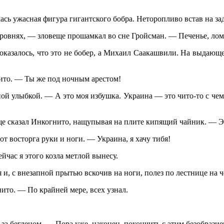
ась ужасная фигура гигантского бобра. Неторопливо встав на за
овнях, — зловеще прошамкал во сне Гройсман. — Печенье, лом
т, оказалось, что это не бобер, а Михаил Саакашвили. На выдаю
ито. — Ты же под ночным арестом!
 улыбкой. — А это моя избушка. Украина — это чито-то с чем-т
е сказал Инкогнито, нащупывая на плите кипящий чайник. — Э
т восторга руки и ноги. — Украина, я хачу тибя!
час я этого козла метлой вынесу.
 и, с внезапной прытью вскочив на ноги, полез по лестнице на 
ито. — По крайней мере, всех узнал.
за беглецом. — Пора уже, наконец, покончить с этим безобразие