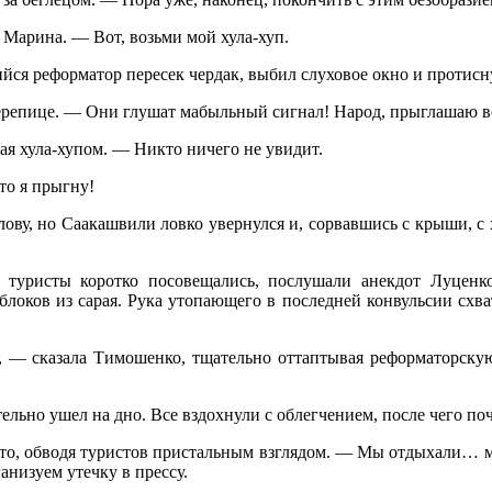
 Марина. — Вот, возьми мой хула-хуп.
я реформатор пересек чердак, выбил слуховое окно и протисну
черепице. — Они глушат мабыльный сигнал! Народ, прыглашаю 
ая хула-хупом. — Никто ничего не увидит.
то я прыгну!
ову, но Саакашвили ловко увернулся и, сорвавшись с крыши, с
 туристы коротко посовещались, послушали анекдот Луценко
блоков из сарая. Рука утопающего в последней конвульсии схват
ч, — сказала Тимошенко, тщательно оттаптывая реформаторскую
льно ушел на дно. Все вздохнули с облегчением, после чего п
ито, обводя туристов пристальным взглядом. — Мы отдыхали… мы 
анизуем утечку в прессу.