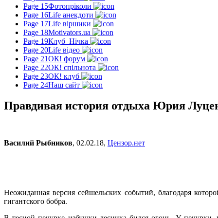
Page 15
Фотопріколи
Page 16
Life анекдоти
Page 17
Life віршики
Page 18
Motivators.ua
Page 19
Клуб_Нічка
Page 20
Life відео
Page 21
ОК! форум
Page 22
ОК! спільнота
Page 23
ОК! клуб
Page 24
Наш сайт
Правдивая история отдыха Юрия Луце
Василий Рыбников
, 02.02.18,
Цензор.нет
Неожиданная версия сейшельских событий, благодаря которой
гигантского бобра.
В тесной печурке избушки лесника бился огонь. У печурки