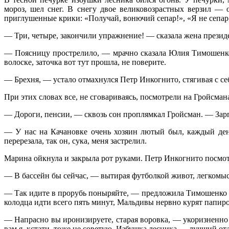
мороз, шел снег. В снегу двое великовозрастных верзил —
приглушенные крики: «Получай, вонючий сепар!», «Я не сепар, 
— Три, четыре, закончили упражнение! — сказала жена презид
— Поясницу прострелило, — мрачно сказала Юлия Тимошенко,
волоске, заточка вот тут прошла, не поверите.
— Брехня, — устало отмахнулся Петр Инкогнито, стягивая с с
При этих словах все, не сговариваясь, посмотрели на Гройсман
— Дороги, пенсии, — сквозь сон проплямкал Гройсман. — Зар
— У нас на Качановке очень хозяин лютый был, каждый день
перерезала, так он, сука, меня застрелил.
Марина ойкнула и закрыла рот руками. Петр Инкогнито посмот
— В бассейн бы сейчас, — вытирая футболкой живот, легкомысл
— Так идите в прорубь поныряйте, — предложила Тимошенко све
колодца идти всего пять минут, Мальдивы нервно курят папиро
— Напрасно вы иронизируете, старая воровка, — укоризненно
вам я, кстати, тоже не советую. Избушка лесника — лучший от