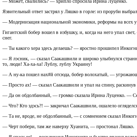
— Может, свалились? — хрипло спросила Ирина Луценко.
Язвительный ответ застрял у Ляшко в горле: из проруби выбрал
— Модернизация национальной экономики, реформы на всех ур
Гигантский бобер вошел в избушку, и, когда на него упал све
снег.
— Ты какого хера здесь делаешь? — яростно прошипел Инкогн
— Я лэсник, — сказал Саакашвили и широко улыбнулся странной
то, люди! Ха-ха-ха! Лублу, лублу Украину!
— А ну-ка пошел нах#й отсюда, бобер волохатый, — угрожающ
— Просто ах! — сказал Саакашвили и упал на спину, раскинув о
— Да он обдолбанный, — громко сказала Ирина Луценко. — Сей
— Что? Кто здэсь?! — закричал Саакашвили, ошалело огляделся
— Та не, вроде, не обдолбанный, — с сомнением сказал Инкогн
— Черт побери, там же наверху Хуанита, — простонал Ляшко.
— Я спасу ее! — воскликнул Инкогнито и быстро рванул вслед 