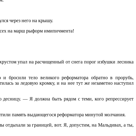
лся через него на крышу.
всех на марш рыформ имипичмента!
 хрустом упал на расчищенный от снега порог избушки лесника
 и бросили тело великого реформатора обратно в прорубь,
илась за ледовую кромку, и на нее тут же незаметно наступил
 десницу. — Я должна быть рядом с теми, кого репрессирует
очтили память выдающегося реформатора минутой молчания.
отдыхали за границей, вот. Я, допустим, на Мальдивах, а ты,