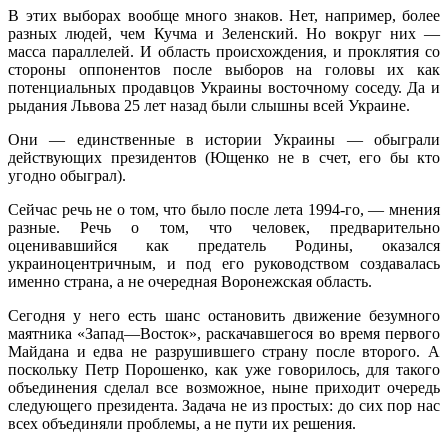
В этих выборах вообще много знаков. Нет, например, более
разных людей, чем Кучма и Зеленский. Но вокруг них —
масса параллелей. И область происхождения, и проклятия со
стороны оппонентов после выборов на головы их как
потенциальных продавцов Украины восточному соседу. Да и
рыдания Львова 25 лет назад были слышны всей Украине.
Они — единственные в истории Украины — обыграли
действующих президентов (Ющенко не в счет, его бы кто
угодно обыграл).
Сейчас речь не о том, что было после лета 1994-го, — мнения
разные. Речь о том, что человек, предварительно
оценивавшийся как предатель Родины, оказался
украиноцентричным, и под его руководством создавалась
именно страна, а не очередная Воронежская область.
Сегодня у него есть шанс остановить движение безумного
маятника «Запад—Восток», раскачавшегося во время первого
Майдана и едва не разрушившего страну после второго. А
поскольку Петр Порошенко, как уже говорилось, для такого
объединения сделал все возможное, ныне приходит очередь
следующего президента. Задача не из простых: до сих пор нас
всех объединяли проблемы, а не пути их решения.