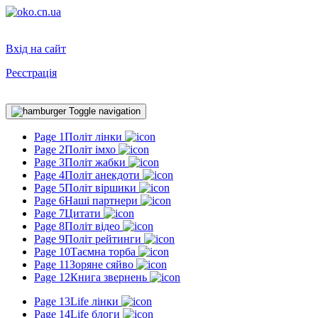
Вхід на сайт
Реєстрація
Toggle navigation
Page 1
Політ лінки
Page 2
Політ імхо
Page 3
Політ жабки
Page 4
Політ анекдоти
Page 5
Політ віршики
Page 6
Наші партнери
Page 7
Цитати
Page 8
Політ відео
Page 9
Політ рейтинги
Page 10
Таємна торба
Page 11
Зоряне сяйво
Page 12
Книга звернень
Page 13
Life лінки
Page 14
Life блоги