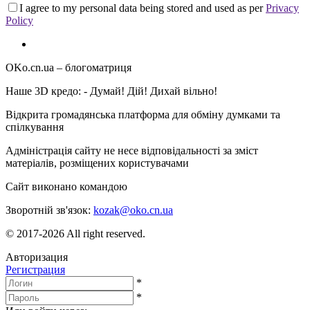
I agree to my personal data being stored and used as per
Privacy
Policy
OKo.cn.ua
– блогоматриця
Наше 3D кредо: -
Думай! Дій! Дихай вільно!
Відкрита громадянська платформа для обміну думками та
спілкування
Адміністрація сайту не несе відповідальності за зміст
матеріалів, розміщених користувачами
Сайт виконано командою
wptheme.us
Зворотній зв'язок:
kozak@oko.cn.ua
© 2017-2026 All right reserved.
Авторизация
Регистрация
*
*