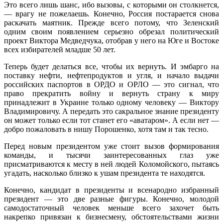
Это всего лишь шанс, ибо вызовы, с которыми он столкнется,
— врагу не пожелаешь. Конечно, Россия постарается снова
раскачать маятник. Прежде всего потому, что Зеленский
одним своим появлением серьезно обрезал политический
проект Виктора Медведчука, отобрав у него на Юге и Востоке
всех избирателей младше 50 лет.
Теперь будет делаться все, чтобы их вернуть. И эмбарго на
поставку нефти, нефтепродуктов и угля, и начало выдачи
российских паспортов в ОРДО и ОРЛО — это сигнал, что
право прекратить войну и вернуть страну к миру
принадлежит в Украине только одному человеку — Виктору
Владимировичу. А передать это сакральное знание президенту
он может только если тот станет его «аватаром». А если нет —
добро пожаловать в нишу Порошенко, хотя там и так тесно.
Перед новым президентом уже стоит вызов формирования
команды, и тысячи заинтересованных глаз уже
присматриваются к месту в ней людей Коломойского, пытаясь
угадать, насколько близко к ушам президента те находятся.
Конечно, кандидат в президенты и всенародно избранный
президент — это две разные фигуры. Конечно, молодой
самодостаточный человек меньше всего захочет быть
накрепко привязан к бизнесмену, обстоятельствами жизни