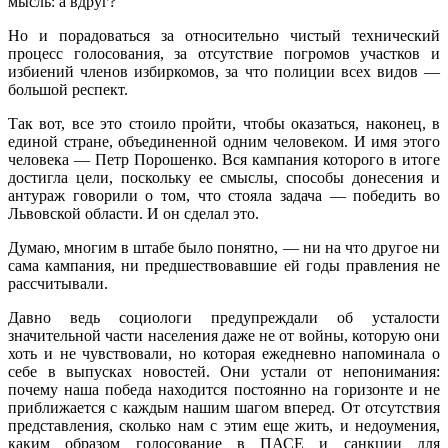
мысль: а вдруг?
Но и порадоваться за относительно чистый технический
процесс голосования, за отсутствие погромов участков и
избиений членов избиркомов, за что полиции всех видов —
большой респект.
Так вот, все это стоило пройти, чтобы оказаться, наконец, в
единой стране, объединенной одним человеком. И имя этого
человека — Петр Порошенко. Вся кампания которого в итоге
достигла цели, поскольку ее смыслы, способы донесения и
антураж говорили о том, что стояла задача — победить во
Львовской области. И он сделал это.
Думаю, многим в штабе было понятно, — ни на что другое ни
сама кампания, ни предшествовавшие ей годы правления не
рассчитывали.
Давно ведь социологи предупреждали об усталости
значительной части населения даже не от войны, которую они
хоть и не чувствовали, но которая ежедневно напоминала о
себе в выпусках новостей. Они устали от непонимания:
почему наша победа находится постоянно на горизонте и не
приближается с каждым нашим шагом вперед. От отсутствия
представления, сколько нам с этим еще жить, и недоумения,
каким образом голосование в ПАСЕ и санкции для