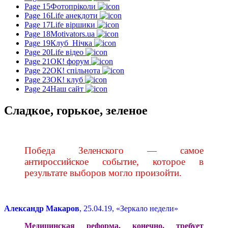
Page 15
Фотопріколи
Page 16
Life анекдоти
Page 17
Life віршики
Page 18
Motivators.ua
Page 19
Клуб_Нічка
Page 20
Life відео
Page 21
ОК! форум
Page 22
ОК! спільнота
Page 23
ОК! клуб
Page 24
Наш сайт
Сладкое, горькое, зеленое
Победа Зеленского — самое
антироссийское событие, которое в
результате выборов могло произойти.
Александр Макаров
, 25.04.19, «Зеркало недели»
Медицинская реформа, конечно, требует