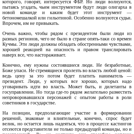
которого, говорят, интересуется ФБР. Но люди волнуются,
пытаясь угадать, чьим инструментом будут люди олигарха в
новой команде и каким будет этот инструмент —
бетономешалкой или гильотиной. Особенно волнуются судьи.
Впрочем, им не привыкать.
Очень важно, чтобы рядом с президентом были люди из
разных регионов, чего не было в стране опять-таки со времен
Кучмы. Эти люди должны обладать обостренными чувствами,
хорошей реакцией на опасность и правом транслировать
наверх все, что настораживает.
Конечно, ему нужны состоявшиеся люди. Не безработные,
Боже упаси. Не стремящиеся пролезть во власть любой ценой:
ведь цену за это потом будет платить наниматель —
президент. Люди, у которых все хорошо, которых надо
уговаривать идти во власть. Может быть, и дилетанты в
госуправлении. Но тогда где-то рядом желательно разместить
непроворовавшихся персонажей с опытом работы в роли
советников в государстве.
На позиции, предполагающие участие в формировании
решений, знаковые и влиятельные, конечно, спрос будет
велик, но остается лишь надеяться, что в процессе кастингов
отсеются представители не только предыдущей команды, но и