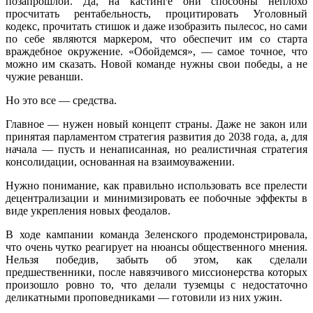
позапрошлой. Да, на кастинге они способны неплохо
просчитать рентабельность, процитировать Уголовный
кодекс, прочитать стишок и даже изобразить пылесос, но сами
по себе являются маркером, что обеспечит им со старта
враждебное окружение. «Обойдемся», — самое точное, что
можно им сказать. Новой команде нужны свои победы, а не
чужие реванши.
Но это все — средства.
Главное — нужен новый концепт страны. Даже не закон или
принятая парламентом стратегия развития до 2038 года, а, для
начала — пусть и ненаписанная, но реалистичная стратегия
консолидации, основанная на взаимоуважении.
Нужно понимание, как правильно использовать все прелести
децентрализации и минимизировать ее побочные эффекты в
виде укрепления новых феодалов.
В ходе кампании команда Зеленского продемонстрировала,
что очень чутко реагирует на нюансы общественного мнения.
Нельзя победив, забыть об этом, как сделали
предшественники, после навязчивого миссионерства которых
произошло ровно то, что делали туземцы с недостаточно
деликатными проповедниками — готовили из них ужин.