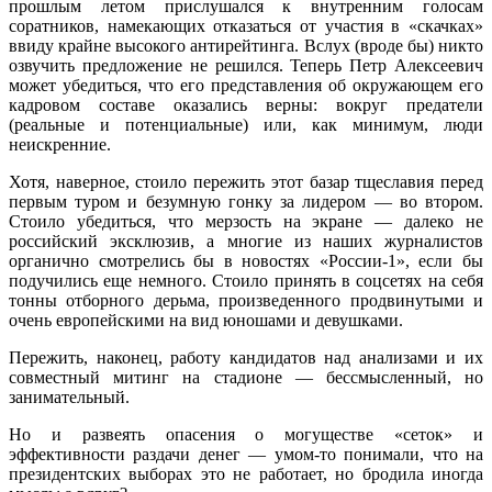
прошлым летом прислушался к внутренним голосам
соратников, намекающих отказаться от участия в «скачках»
ввиду крайне высокого антирейтинга. Вслух (вроде бы) никто
озвучить предложение не решился. Теперь Петр Алексеевич
может убедиться, что его представления об окружающем его
кадровом составе оказались верны: вокруг предатели
(реальные и потенциальные) или, как минимум, люди
неискренние.
Хотя, наверное, стоило пережить этот базар тщеславия перед
первым туром и безумную гонку за лидером — во втором.
Стоило убедиться, что мерзость на экране — далеко не
российский эксклюзив, а многие из наших журналистов
органично смотрелись бы в новостях «России-1», если бы
подучились еще немного. Стоило принять в соцсетях на себя
тонны отборного дерьма, произведенного продвинутыми и
очень европейскими на вид юношами и девушками.
Пережить, наконец, работу кандидатов над анализами и их
совместный митинг на стадионе — бессмысленный, но
занимательный.
Но и развеять опасения о могуществе «сеток» и
эффективности раздачи денег — умом-то понимали, что на
президентских выборах это не работает, но бродила иногда