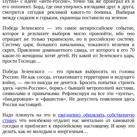
Путин» с идеей «анти-России», точно так же проиграл их и
его оппонент. Борд, где они уперлись взглядами друг в друга,
смотрится сегодня рекламой какого-то боевика. Выбирая
между сладким и горьким, украинцы поставили на зеленое.
Победа Зеленского — это самое антироссийское событие,
которое в результате выборов могло произойти, ибо оно
отрицает не только украинскую, но и российскую систему.
Систему царя, большого начальника, показного величия и
скреп, Правление доминантного самца, от которого в его 70
какие-то женщины хотят детей. Ну какой из Зеленского царь,
прости Господи…
Победа Зеленского — это призыв выбросить из головы
Россию. Не как соседа, отхватившего территорию и ведущего
войну, — он-то никуда не денется. Бросить попытки строить
здесь «анти-Россию», борясь с бывшей метрополией жестами,
символами и привычками. Рефлексируя на все эти «хунты»,
«бандеровцев» и «фашистов». Не допустить появления здесь
России настоящей.
Надо плюнуть на это и
ежедневно обновлять собственную
страну
, что неизбежно отдалит нас ментально от хамоватой
соседки и приблизит к европейскому настоящему. И кому это
делать, как не молодым и энергичным…