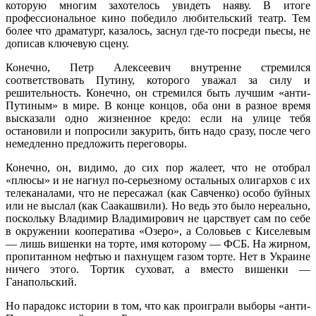
которую многим захотелось увидеть наяву. В итоге
профессиональное кино победило любительский театр. Тем
более что драматург, казалось, заснул где-то посреди пьесы, не
дописав ключевую сцену.
Конечно, Петр Алексеевич внутренне стремился
соответствовать Путину, которого уважал за силу и
решительность. Конечно, он стремился быть лучшим «анти-
Путиным» в мире. В конце концов, оба они в разное время
высказали одно жизненное кредо: если на улице тебя
остановили и попросили закурить, бить надо сразу, после чего
немедленно предложить переговоры.
Конечно, он, видимо, до сих пор жалеет, что не отобрал
«плюсы» и не нагнул по-серьезному остальных олигархов с их
телеканалами, что не пересажал (как Савченко) особо буйных
или не выслал (как Саакашвили). Но ведь это было нереально,
поскольку Владимир Владимирович не царствует сам по себе
в окружении кооператива «Озеро», а Соловьев с Киселевым
— лишь вишенки на торте, имя которому — ФСБ. На жирном,
пропитанном нефтью и пахнущем газом торте. Нет в Украине
ничего этого. Тортик суховат, а вместо вишенки —
Ганапольский.
Но парадокс истории в том, что как проиграли выборы «анти-