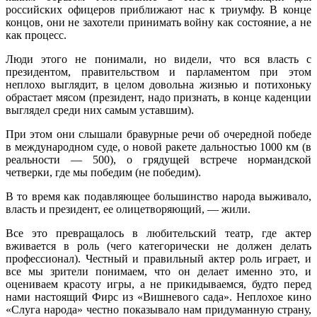
российских офицеров приближают нас к триумфу. В конце
концов, они не захотели принимать войну как состояние, а не
как процесс.
Люди этого не понимали, но видели, что вся власть с
президентом, правительством и парламентом при этом
неплохо выглядит, в целом довольна жизнью и потихоньку
обрастает мясом (президент, надо признать, в конце каденции
выглядел среди них самым уставшим).
При этом они слышали бравурные речи об очередной победе
в международном суде, о новой ракете дальностью 1000 км (в
реальности — 500), о грядущей встрече нормандской
четверки, где мы победим (не победим).
В то время как подавляющее большинство народа выживало,
власть и президент, ее олицетворяющий, — жили.
Все это превращалось в любительский театр, где актер
вживается в роль (чего категорически не должен делать
профессионал). Честный и правильный актер роль играет, и
все мы зрители понимаем, что он делает именно это, и
оцениваем красоту игры, а не прикидываемся, будто перед
нами настоящий Фирс из «Вишневого сада». Неплохое кино
«Слуга народа» честно показывало нам придуманную страну,