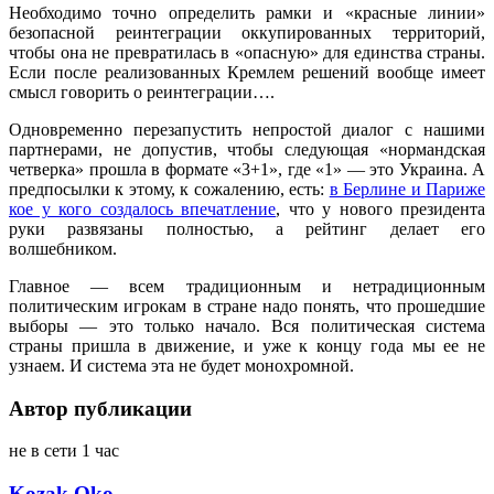
Необходимо точно определить рамки и «красные линии»
безопасной реинтеграции оккупированных территорий,
чтобы она не превратилась в «опасную» для единства страны.
Если после реализованных Кремлем решений вообще имеет
смысл говорить о реинтеграции….
Одновременно перезапустить непростой диалог с нашими
партнерами, не допустив, чтобы следующая «нормандская
четверка» прошла в формате «3+1», где «1» — это Украина. А
предпосылки к этому, к сожалению, есть:
в Берлине и Париже
кое у кого создалось впечатление
, что у нового президента
руки развязаны полностью, а рейтинг делает его
волшебником.
Главное — всем традиционным и нетрадиционным
политическим игрокам в стране надо понять, что прошедшие
выборы — это только начало. Вся политическая система
страны пришла в движение, и уже к концу года мы ее не
узнаем. И система эта не будет монохромной.
Автор публикации
не в сети 1 час
Kozak Oko