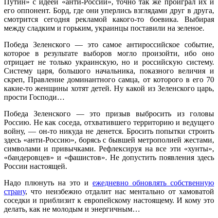
Путин» с идеей «анти-России», точно так же проиграл их и
его оппонент. Борд, где они уперлись взглядами друг в друга,
смотрится сегодня рекламой какого-то боевика. Выбирая
между сладким и горьким, украинцы поставили на зеленое.
Победа Зеленского — это самое антироссийское событие,
которое в результате выборов могло произойти, ибо оно
отрицает не только украинскую, но и российскую систему.
Систему царя, большого начальника, показного величия и
скреп, Правление доминантного самца, от которого в его 70
какие-то женщины хотят детей. Ну какой из Зеленского царь,
прости Господи…
Победа Зеленского — это призыв выбросить из головы
Россию. Не как соседа, отхватившего территорию и ведущего
войну, — он-то никуда не денется. Бросить попытки строить
здесь «анти-Россию», борясь с бывшей метрополией жестами,
символами и привычками. Рефлексируя на все эти «хунты»,
«бандеровцев» и «фашистов». Не допустить появления здесь
России настоящей.
Надо плюнуть на это и
ежедневно обновлять собственную
страну
, что неизбежно отдалит нас ментально от хамоватой
соседки и приблизит к европейскому настоящему. И кому это
делать, как не молодым и энергичным…