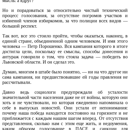
мысль: а вдруг?
Но и порадоваться за относительно чистый технический
процесс голосования, за отсутствие погромов участков и
избиений членов избиркомов, за что полиции всех видов —
большой респект.
Так вот, все это стоило пройти, чтобы оказаться, наконец, в
единой стране, объединенной одним человеком. И имя этого
человека — Петр Порошенко. Вся кампания которого в итоге
достигла цели, поскольку ее смыслы, способы донесения и
антураж говорили о том, что стояла задача — победить во
Львовской области. И он сделал это.
Думаю, многим в штабе было понятно, — ни на что другое ни
сама кампания, ни предшествовавшие ей годы правления не
рассчитывали.
Давно ведь социологи предупреждали об усталости
значительной части населения даже не от войны, которую они
хоть и не чувствовали, но которая ежедневно напоминала о
себе в выпусках новостей. Они устали от непонимания:
почему наша победа находится постоянно на горизонте и не
приближается с каждым нашим шагом вперед. От отсутствия
представления, сколько нам с этим еще жить, и недоумения,
каким образом голосование в ПАСЕ и санкции для