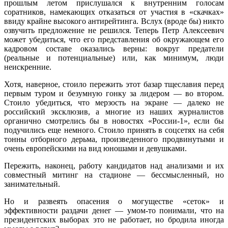
прошлым летом прислушался к внутренним голосам
соратников, намекающих отказаться от участия в «скачках»
ввиду крайне высокого антирейтинга. Вслух (вроде бы) никто
озвучить предложение не решился. Теперь Петр Алексеевич
может убедиться, что его представления об окружающем его
кадровом составе оказались верны: вокруг предатели
(реальные и потенциальные) или, как минимум, люди
неискренние.
Хотя, наверное, стоило пережить этот базар тщеславия перед
первым туром и безумную гонку за лидером — во втором.
Стоило убедиться, что мерзость на экране — далеко не
российский эксклюзив, а многие из наших журналистов
органично смотрелись бы в новостях «России-1», если бы
подучились еще немного. Стоило принять в соцсетях на себя
тонны отборного дерьма, произведенного продвинутыми и
очень европейскими на вид юношами и девушками.
Пережить, наконец, работу кандидатов над анализами и их
совместный митинг на стадионе — бессмысленный, но
занимательный.
Но и развеять опасения о могуществе «сеток» и
эффективности раздачи денег — умом-то понимали, что на
президентских выборах это не работает, но бродила иногда