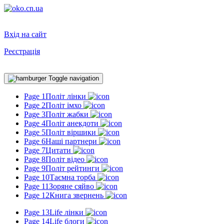
Вхід на сайт
Реєстрація
Toggle navigation
Page 1
Політ лінки
Page 2
Політ імхо
Page 3
Політ жабки
Page 4
Політ анекдоти
Page 5
Політ віршики
Page 6
Наші партнери
Page 7
Цитати
Page 8
Політ відео
Page 9
Політ рейтинги
Page 10
Таємна торба
Page 11
Зоряне сяйво
Page 12
Книга звернень
Page 13
Life лінки
Page 14
Life блоги