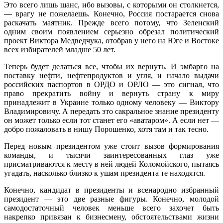
Это всего лишь шанс, ибо вызовы, с которыми он столкнется,
— врагу не пожелаешь. Конечно, Россия постарается снова
раскачать маятник. Прежде всего потому, что Зеленский
одним своим появлением серьезно обрезал политический
проект Виктора Медведчука, отобрав у него на Юге и Востоке
всех избирателей младше 50 лет.
Теперь будет делаться все, чтобы их вернуть. И эмбарго на
поставку нефти, нефтепродуктов и угля, и начало выдачи
российских паспортов в ОРДО и ОРЛО — это сигнал, что
право прекратить войну и вернуть страну к миру
принадлежит в Украине только одному человеку — Виктору
Владимировичу. А передать это сакральное знание президенту
он может только если тот станет его «аватаром». А если нет —
добро пожаловать в нишу Порошенко, хотя там и так тесно.
Перед новым президентом уже стоит вызов формирования
команды, и тысячи заинтересованных глаз уже
присматриваются к месту в ней людей Коломойского, пытаясь
угадать, насколько близко к ушам президента те находятся.
Конечно, кандидат в президенты и всенародно избранный
президент — это две разные фигуры. Конечно, молодой
самодостаточный человек меньше всего захочет быть
накрепко привязан к бизнесмену, обстоятельствами жизни