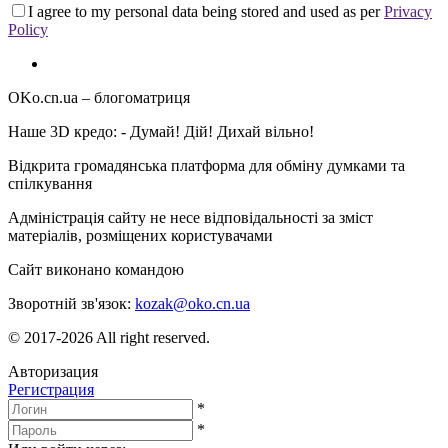
I agree to my personal data being stored and used as per
Privacy
Policy
OKo.cn.ua
– блогоматриця
Наше 3D кредо: -
Думай! Дій! Дихай вільно!
Відкрита громадянська платформа для обміну думками та
спілкування
Адміністрація сайту не несе відповідальності за зміст
матеріалів, розміщених користувачами
Сайт виконано командою
wptheme.us
Зворотній зв'язок:
kozak@oko.cn.ua
© 2017-2026 All right reserved.
Авторизация
Регистрация
*
*