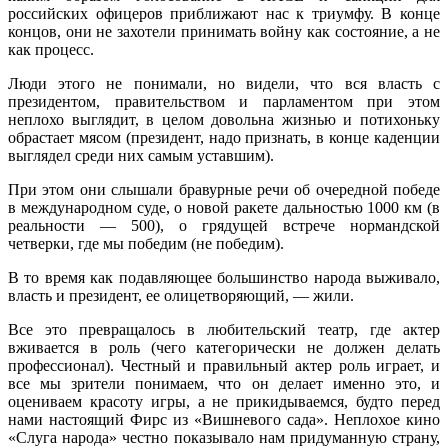
российских офицеров приближают нас к триумфу. В конце
концов, они не захотели принимать войну как состояние, а не
как процесс.
Люди этого не понимали, но видели, что вся власть с
президентом, правительством и парламентом при этом
неплохо выглядит, в целом довольна жизнью и потихоньку
обрастает мясом (президент, надо признать, в конце каденции
выглядел среди них самым уставшим).
При этом они слышали бравурные речи об очередной победе
в международном суде, о новой ракете дальностью 1000 км (в
реальности — 500), о грядущей встрече нормандской
четверки, где мы победим (не победим).
В то время как подавляющее большинство народа выживало,
власть и президент, ее олицетворяющий, — жили.
Все это превращалось в любительский театр, где актер
вживается в роль (чего категорически не должен делать
профессионал). Честный и правильный актер роль играет, и
все мы зрители понимаем, что он делает именно это, и
оцениваем красоту игры, а не прикидываемся, будто перед
нами настоящий Фирс из «Вишневого сада». Неплохое кино
«Слуга народа» честно показывало нам придуманную страну,