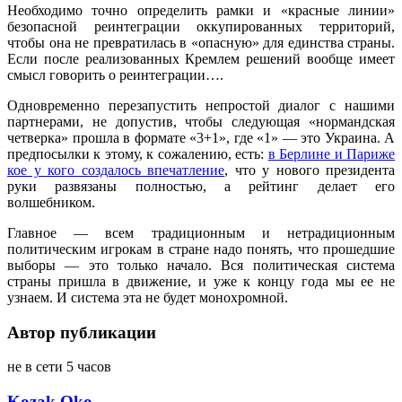
Необходимо точно определить рамки и «красные линии»
безопасной реинтеграции оккупированных территорий,
чтобы она не превратилась в «опасную» для единства страны.
Если после реализованных Кремлем решений вообще имеет
смысл говорить о реинтеграции….
Одновременно перезапустить непростой диалог с нашими
партнерами, не допустив, чтобы следующая «нормандская
четверка» прошла в формате «3+1», где «1» — это Украина. А
предпосылки к этому, к сожалению, есть:
в Берлине и Париже
кое у кого создалось впечатление
, что у нового президента
руки развязаны полностью, а рейтинг делает его
волшебником.
Главное — всем традиционным и нетрадиционным
политическим игрокам в стране надо понять, что прошедшие
выборы — это только начало. Вся политическая система
страны пришла в движение, и уже к концу года мы ее не
узнаем. И система эта не будет монохромной.
Автор публикации
не в сети 5 часов
Kozak Oko