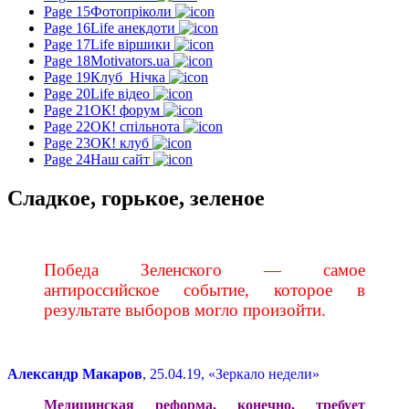
Page 15
Фотопріколи
Page 16
Life анекдоти
Page 17
Life віршики
Page 18
Motivators.ua
Page 19
Клуб_Нічка
Page 20
Life відео
Page 21
ОК! форум
Page 22
ОК! спільнота
Page 23
ОК! клуб
Page 24
Наш сайт
Сладкое, горькое, зеленое
Победа Зеленского — самое
антироссийское событие, которое в
результате выборов могло произойти.
Александр Макаров
, 25.04.19, «Зеркало недели»
Медицинская реформа, конечно, требует