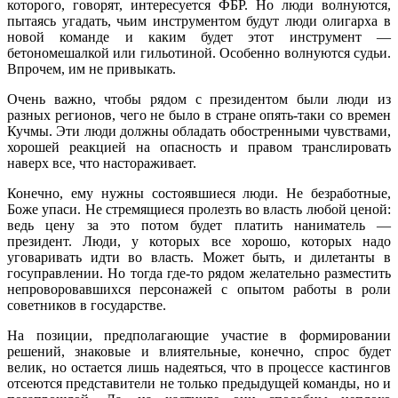
которого, говорят, интересуется ФБР. Но люди волнуются,
пытаясь угадать, чьим инструментом будут люди олигарха в
новой команде и каким будет этот инструмент —
бетономешалкой или гильотиной. Особенно волнуются судьи.
Впрочем, им не привыкать.
Очень важно, чтобы рядом с президентом были люди из
разных регионов, чего не было в стране опять-таки со времен
Кучмы. Эти люди должны обладать обостренными чувствами,
хорошей реакцией на опасность и правом транслировать
наверх все, что настораживает.
Конечно, ему нужны состоявшиеся люди. Не безработные,
Боже упаси. Не стремящиеся пролезть во власть любой ценой:
ведь цену за это потом будет платить наниматель —
президент. Люди, у которых все хорошо, которых надо
уговаривать идти во власть. Может быть, и дилетанты в
госуправлении. Но тогда где-то рядом желательно разместить
непроворовавшихся персонажей с опытом работы в роли
советников в государстве.
На позиции, предполагающие участие в формировании
решений, знаковые и влиятельные, конечно, спрос будет
велик, но остается лишь надеяться, что в процессе кастингов
отсеются представители не только предыдущей команды, но и