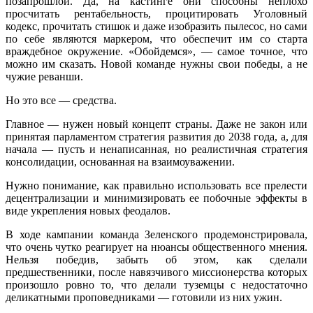
позапрошлой. Да, на кастинге они способны неплохо
просчитать рентабельность, процитировать Уголовный
кодекс, прочитать стишок и даже изобразить пылесос, но сами
по себе являются маркером, что обеспечит им со старта
враждебное окружение. «Обойдемся», — самое точное, что
можно им сказать. Новой команде нужны свои победы, а не
чужие реванши.
Но это все — средства.
Главное — нужен новый концепт страны. Даже не закон или
принятая парламентом стратегия развития до 2038 года, а, для
начала — пусть и ненаписанная, но реалистичная стратегия
консолидации, основанная на взаимоуважении.
Нужно понимание, как правильно использовать все прелести
децентрализации и минимизировать ее побочные эффекты в
виде укрепления новых феодалов.
В ходе кампании команда Зеленского продемонстрировала,
что очень чутко реагирует на нюансы общественного мнения.
Нельзя победив, забыть об этом, как сделали
предшественники, после навязчивого миссионерства которых
произошло ровно то, что делали туземцы с недостаточно
деликатными проповедниками — готовили из них ужин.