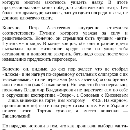
которую многим захотелось увидеть наяву. В итоге
профессиональное кино победило любительский театр. Тем
более что драматург, казалось, заснул где-то посреди пьесы, не
дописав ключевую сцену.
Конечно, Петр Алексеевич внутренне стремился
соответствовать Путину, которого уважал за силу и
решительность. Конечно, он стремился быть лучшим «анти-
Путиным» в мире. В конце концов, оба они в разное время
высказали одно жизненное кредо: если на улице тебя
остановили и попросили закурить, бить надо сразу, после чего
немедленно предложить переговоры.
Конечно, он, видимо, до сих пор жалеет, что не отобрал
«плюсы» и не нагнул по-серьезному остальных олигархов с их
телеканалами, что не пересажал (как Савченко) особо буйных
или не выслал (как Саакашвили). Но ведь это было нереально,
поскольку Владимир Владимирович не царствует сам по себе
в окружении кооператива «Озеро», а Соловьев с Киселевым
— лишь вишенки на торте, имя которому — ФСБ. На жирном,
пропитанном нефтью и пахнущем газом торте. Нет в Украине
ничего этого. Тортик суховат, а вместо вишенки —
Ганапольский.
Но парадокс истории в том, что как проиграли выборы «анти-