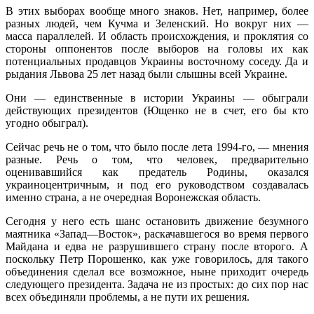
В этих выборах вообще много знаков. Нет, например, более
разных людей, чем Кучма и Зеленский. Но вокруг них —
масса параллелей. И область происхождения, и проклятия со
стороны оппонентов после выборов на головы их как
потенциальных продавцов Украины восточному соседу. Да и
рыдания Львова 25 лет назад были слышны всей Украине.
Они — единственные в истории Украины — обыграли
действующих президентов (Ющенко не в счет, его бы кто
угодно обыграл).
Сейчас речь не о том, что было после лета 1994-го, — мнения
разные. Речь о том, что человек, предварительно
оценивавшийся как предатель Родины, оказался
украиноцентричным, и под его руководством создавалась
именно страна, а не очередная Воронежская область.
Сегодня у него есть шанс остановить движение безумного
маятника «Запад—Восток», раскачавшегося во время первого
Майдана и едва не разрушившего страну после второго. А
поскольку Петр Порошенко, как уже говорилось, для такого
объединения сделал все возможное, ныне приходит очередь
следующего президента. Задача не из простых: до сих пор нас
всех объединяли проблемы, а не пути их решения.