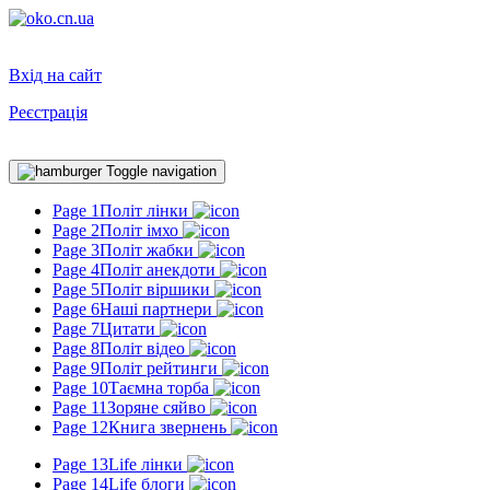
Вхід на сайт
Реєстрація
Toggle navigation
Page 1
Політ лінки
Page 2
Політ імхо
Page 3
Політ жабки
Page 4
Політ анекдоти
Page 5
Політ віршики
Page 6
Наші партнери
Page 7
Цитати
Page 8
Політ відео
Page 9
Політ рейтинги
Page 10
Таємна торба
Page 11
Зоряне сяйво
Page 12
Книга звернень
Page 13
Life лінки
Page 14
Life блоги