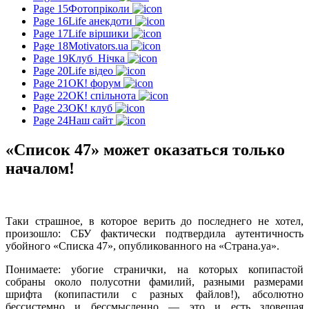
Page 15
Фотопріколи
Page 16
Life анекдоти
Page 17
Life віршики
Page 18
Motivators.ua
Page 19
Клуб_Нічка
Page 20
Life відео
Page 21
ОК! форум
Page 22
ОК! спільнота
Page 23
ОК! клуб
Page 24
Наш сайт
«Список 47» может оказаться только
началом!
Таки страшное, в которое верить до последнего не хотел,
произошло: СБУ фактически подтвердила аутентичность
убойного «Списка 47», опубликованного на «Страна.уа».
Понимаете: убогие странички, на которых копипастой
собраны около полусотни фамилий, разными размерами
шрифта (копипастили с разных файлов!), абсолютно
бессистемно и бессмысленно — это и есть зловещая