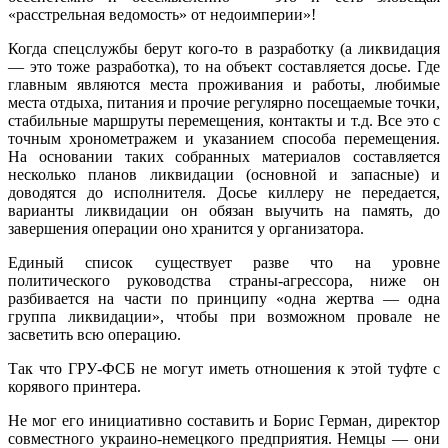
«расстрельная ведомость» от недоимперии»!
Когда спецслужбы берут кого-то в разработку (а ликвидация
— это тоже разработка), то на объект составляется досье. Где
главным являются места проживания и работы, любимые
места отдыха, питания и прочие регулярно посещаемые точки,
стабильные маршруты перемещения, контакты и т.д. Все это с
точным хронометражем и указанием способа перемещения.
На основании таких собранных материалов составляется
несколько планов ликвидации (основной и запасные) и
доводятся до исполнителя. Досье киллеру не передается,
варианты ликвидации он обязан выучить на память, до
завершения операции оно хранится у организатора.
Единый список существует разве что на уровне
политического руководства страны-агрессора, ниже он
разбивается на части по принципу «одна жертва — одна
группа ликвидации», чтобы при возможном провале не
засветить всю операцию.
Так что ГРУ-ФСБ не могут иметь отношения к этой туфте с
корявого принтера.
Не мог его инициативно составить и Борис Герман, директор
совместного украино-немецкого предприятия. Немцы — они