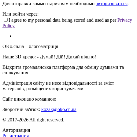
Для отправки комментария вам необходимо
авторизоваться
.
Или войти через:
I agree to my personal data being stored and used as per
Privacy
Policy
OKo.cn.ua
– блогоматриця
Наше 3D кредо: -
Думай! Дій! Дихай вільно!
Відкрита громадянська платформа для обміну думками та
спілкування
Адміністрація сайту не несе відповідальності за зміст
матеріалів, розміщених користувачами
Сайт виконано командою
wptheme.us
Зворотній зв'язок:
kozak@oko.cn.ua
© 2017-2026 All right reserved.
Авторизация
Регистрация