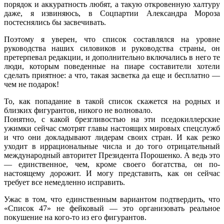
порядок и аккуратность любят, а такую откровенную халтуру
даже, я извиняюсь, в Соцпартии Александра Мороза
постеснялись бы засвечивать.
Поэтому я уверен, что список составлялся на уровне
руководства наших силовиков и руководства страны, он
претерпевал редакции, и дополнительно включались в него те
люди, которым поведенные на пиаре составители хотели
сделать приятное: а что, такая засветка да еще и бесплатно —
чем не подарок!
То, как попадание в такой список скажется на родных и
близких фигурантов, никого не волновало.
Понятно, с какой брезгливостью на эти пседокиллерские
ужимки сейчас смотрят главы настоящих мировых спецслужб
и что они докладывают лидерам своих стран. И как резко
уходит в иррациональные числа и до того отрицательный
международный авторитет Президента Порошенко. А ведь это
— единственное, чем, кроме своего богатства, он по-
настоящему дорожит. И могу представить, как он сейчас
требует все немедленно исправить.
Ужас в том, что единственным вариантом подтвердить, что
«Список 47» не фейковый — это организовать реальное
покушение на кого-то из его фигурантов.