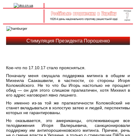
Вхід на сайт
Реєстрація
Toggle
navigation
Стимуляция Президента Порошенко
Кое-что по 17.10.17 стало проясняться.
Поначалу меня смущала поддержка митинга в общем и
Михеила Саакашвили, в частности, со стороны Игоря
Коломойского. Не то что бы Игорь настолько не прощает
обид — он для этого слишком прагматичен, хотя Михеил в
его адрес наговорил явно лишнего.
Но именно из-за той же прагматичности Коломойский не
станет вкладываться в холостую затею и людей, перспективы
которых не гарантированы.
Но оказывается, это американцы, отслеживающие все
телодвижения Игоря Валерьевича, санкционировали
поддержку им антипорошенковского митинга. Причем, речь
не о смене власти в Украине, а только о стимуляции ПАПа на