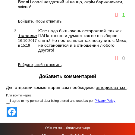
Воплі і соплі нездатний ні на що, окрім барижничати,
звісно!
1
Войдите, чтобы ответить
Юле надо быть очень осторожной. так как
Татьяна
ПАПа только и думает как ее с выборов
снять! Не постеснялся так поступить с Михо,
16.10.2017
не остановится и в отношении любого
в 15:19
другого!
0
Войдите, чтобы ответить
Добавить комментарий
Для отправки комментария вам необходимо
авторизоваться
.
Или войти через:
I agree to my personal data being stored and used as per
Privacy Policy
OKo.cn.ua
– блогоматриця