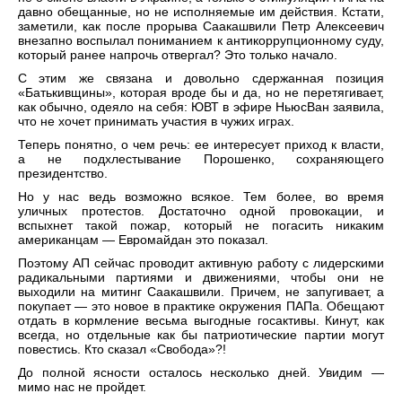
давно обещанные, но не исполняемые им действия. Кстати,
заметили, как после прорыва Саакашвили Петр Алексеевич
внезапно воспылал пониманием к антикоррупционному суду,
который ранее напрочь отвергал? Это только начало.
С этим же связана и довольно сдержанная позиция
«Батькивщины», которая вроде бы и да, но не перетягивает,
как обычно, одеяло на себя: ЮВТ в эфире НьюсВан заявила,
что не хочет принимать участия в чужих играх.
Теперь понятно, о чем речь: ее интересует приход к власти,
а не подхлестывание Порошенко, сохраняющего
президентство.
Но у нас ведь возможно всякое. Тем более, во время
уличных протестов. Достаточно одной провокации, и
вспыхнет такой пожар, который не погасить никаким
американцам — Евромайдан это показал.
Поэтому АП сейчас проводит активную работу с лидерскими
радикальными партиями и движениями, чтобы они не
выходили на митинг Саакашвили. Причем, не запугивает, а
покупает — это новое в практике окружения ПАПа. Обещают
отдать в кормление весьма выгодные госактивы. Кинут, как
всегда, но отдельные как бы патриотические партии могут
повестись. Кто сказал «Свобода»?!
До полной ясности осталось несколько дней. Увидим —
мимо нас не пройдет.