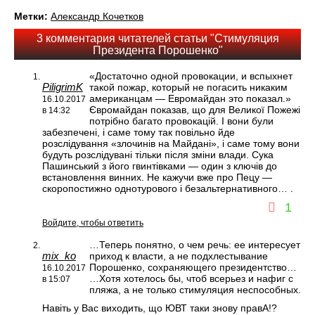
Метки:
Александр Кочетков
3 комментария читателей статьи "Стимуляция
Президента Порошенко"
«Достаточно одной провокации, и вспыхнет
PiligrimK
такой пожар, который не погасить никаким
американцам — Евромайдан это показал.»
16.10.2017
Євромайдан показав, що для Великої Пожежі
в 14:32
потрібно багато провокацій. І вони були
забезпечені, і саме тому так повільно йде
розслідування «злочинів на Майдані», і саме тому вони
будуть розслідувані тільки після зміни влади. Сука
Пашинський з його гвинтівками — один з ключів до
встановлення винних. Не кажучи вже про Пецу —
скоропостижно однотурового і безальтернативного… .
1
Войдите, чтобы ответить
…Теперь понятно, о чем речь: ее интересует
mix_ko
приход к власти, а не подхлестывание
Порошенко, сохраняющего президентство…
16.10.2017
…Хотя хотелось бы, чтоб всерьез и нафиг с
в 15:07
пляжа, а не только стимуляция неспособных.
Навіть у Вас виходить, що ЮВТ таки знову правА!?