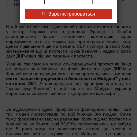
опитуванням попереднього тижня.
Зарегистрироваться
В той час як весь світ здивований апокалиптичними сценами
у центрі Парижа або в регіонах Франції, в Україні
спостеригаємо багато скептичних коментарів через
нерозуміння того як можна так протестувати через пару
центів підвищення цін на бензин. СБУ публікує зі свого боку
застереження що ці протести «рука Кремля», надаючі фото
двух ДНР-овців під час паризьких протестів.
Українці так само не розуміють французькій протест як Захід
не розумів наш Майдан, це факт. Фото тих двух ДНР-ів у
Франції коли на вулицях сотні тисяч протестуючих –
це ж як
фото “нацистів радикалів в балаклаві на Майдані” у всіх
світових ЗМІ
. А стверджувати що французи протестують
“через руку Кремля” в той час як на Майдані українці
боролись за справжні цінності – це трохи не комільфо …
За підрахунками однієї профспілки французької поліції, 520
тис. людей протестували по всій Франції 8го грудня. Саме
тому, фокусувати увагу на радікальні групи під час протестів у
Франції та не бачити інші 99,99% протестуючих – це забути
що 5 років тому ми пояснювали свiтові що хлопці в
балаклавах або « тітушки » на Майдані – це одне, а