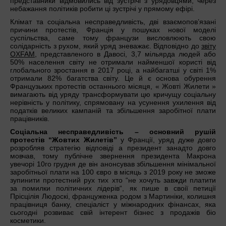
представники відмовились від зустрічі з урядовцями, через
небажання політиків робити ці зустрічі у прямому ефірі.
Клімат та соціальна несправедливість, дві взаємопов’язані
причини протестів, Франція у пошуках нової моделі
суспільства, саме тому французи висловлюють свою
солідарність з рухом, який уряд зневажає. Відповідно до
звіту
OXFAM
, представленого в Давосі, 3,7 мільярда людей або
50% населення світу не отримали найменшої користі від
глобального зростання в 2017 році, а найбагатші у світі 1%
отримали 82% багатства світу. Це й є основа обурення
Французьких протестів останнього місяця, « Жовті Жилети »
вимагають від уряду трансформувати цю кричущу соціальну
нерівність у політику, спрямовану на усунення ухилення від
податків великих кампаній та збільшення заробітної плати
працівників.
Соціальна несправедливість – основний рушій
протестів “Жовтих Жилетів”
у Франції, уряд дуже довго
розробляв стратегію відповіді а президент занадто довго
мовчав, тому публічне звернення президента Макрона
увечорі 10го грудня де він анонсував збільшення мінімальної
заробітньої плати на 100 євро в місяць з 2019 року не зможe
зупинити протестний рух тих хто “не хочуть завжди платити
за помилки політичних лідерів“, як пише в своії петиції
Прісцілія Людоскі, француженка родом з Мартиніки, колишня
працівниця банку, спеціаліст у міжнародних фінансах, яка
сьогодні розвиває свій інтерент бізнес з продажів біо
косметики.