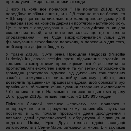
протестуючі – мирні та неагресивні люди.
З чого та коли все почалося ? На початок 2019р. було
передбачене збільшення ціни + 2,9 євро центів на бензин та
+ 6,5 євро центів на дизельне що мало принести дохід у 3,9
мільярда євро на користь держави протягом наступного року.
Це « зелене оподаткування » було скомуніковано як для
екологічних цілей, але потім виявилось що це « зелене
оподаткування » не буде використовуватися лише для
фінансування екологічного переходу, а переважно для того,
щоб закрити дефіцит бюджету.
У травні 2018р., 33-ти річна
Прісцілія Людоскі
(Priscillia
Ludosky) ініціювала петіцію проти підвищення податків на
топливо, з конкретними пропозиціями, які б дозволили не
протиставляти екологічні виклики та купівельну спроможність
громадян (поступова відмова від дизельних транспортних
засобів, стимулювати дистанційну систему роботи, яка
дозволить працівникам працювати вдома, щоб обмежити рух
працівників, збільшити фінансування створення екологічного
/ біопалива, тощо). На момент написання цього матеріалу
10го грудня 2018р. петіцію підписали
1 135 895
людей.
Прісцілія Людоскі пояснює «спочатку все почалося з
непорозуміння, я не зрозуміла, чому паливо збільшувалося
постійно в ціні, почала проводити деякі дослідження і
виявила деякі суперечливості в обгрунтуванні підвищення
податків. Потім, Ерік Друє, голова однієї асоціації
автомобілістів з Сен-е-Марн, зв’язався зі мною. Він закликав