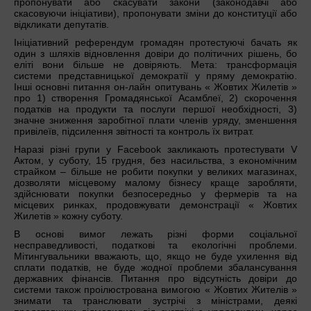
пропонувати або скасувати закони (законодавчі або
скасовуючи ініціативи), пропонувати зміни до конституції або
відкликати депутатів.
Ініціативний референдум громадян протестуючі бачать як
один з шляхів відновлення довіри до політичних рішень, бо
еліті вони більше не довіряють. Мета: трансформація
системи представницької демократії у пряму демократію.
Інші основні питання он-лайн опитувань « Жовтих Жилетів »
про 1) створення Громадянської Асамблеї, 2) скорочення
податків на продукти та послуги першої необхідності, 3)
значне зниження заробітної плати членів уряду, зменшення
привілеїв, підсилення звітності та контроль їх витрат.
Наразі різні групи у Facebook закликають протестувати V
Актом, у суботу, 15 грудня, без насильства, з економічним
страйком – більше не робити покупки у великих магазинах,
дозволяти місцевому малому бізнесу краще заробляти,
здійснювати покупки безпосередньо у фермерів та на
місцевих ринках, продовжувати демонстрації « Жовтих
Жилетів » кожну суботу.
В основі вимог лежать різні форми соціальної
несправедливості, податкові та екологічні проблеми.
Мітингувальники вважають, що, якщо не буде ухилення від
сплати податків, не буде жодної проблеми збалансування
державних фінансів. Питання про відсутність довіри до
системи також проілюстрована вимогою « Жовтих Жителів »
знимати та транслювати зустрічі з міністрами, деякі