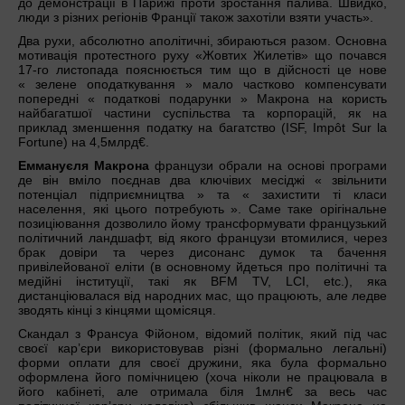
до демонстрації в Парижі проти зростання палива. Швидко,
люди з різних регіонів Франції також захотіли взяти участь».
Два рухи, абсолютно аполітичні, збираються разом. Oсновна
мотивація протестного руху «Жовтих Жилетів» що почався
17-го листопада пояснюється тим що в дійсності цe новe
« зелене оподаткування » малo частково компенсувати
попередні « податкові подарунки » Макрона на користь
найбагатшої частини суспільства та корпорацій, як на
приклад зменшення податку на багатство (ISF, Impôt Sur la
Fortune) на 4,5млрд€.
Еммануєля Макрона
французи обрали на основі програми
де він вміло поєднав два ключівих месіджі « звільнити
потенціал підприємництва » та « захистити ті класи
населення, які цього потребують ». Саме таке орігінальне
позиціювання дозволило йому трансформувати французький
політичний ландшафт, від якого французи втомилися, через
брак довіри та через дисонанс думок та бачення
привілейованої еліти (в основному йдеться про політичні та
медійні інституції, такі як BFM TV, LCI, etc.), яка
дистанціювалася від народних мас, що працюють, але ледве
зводять кінці з кінцями щомісяця.
Скандал з Франсуа Фійоном, відомий політик, який під час
своєї кар’єри використовував різні (формально легальні)
форми оплати для своєї дружини, яка була формально
оформлена його помічницею (хоча ніколи не працювала в
його кабінеті, але отримала біля 1млн€ за весь час