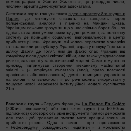
демонстрацією « Жовтих Жилетів », це рекордне число,
численні арешти денонсуються адвокатами.
Скептикам варто глянути також
відео з протесту 8го грудня в
Парижі
, де мітингуючі співають та танцюють перед
поліцейськими, аналогія з піанино на Майдані цікава.
Українцям важливо зрозуміти що у нас спільна боротьба – за
гідність та за рівні умови розвитку для громадян, за політичну
систему де принципи соціальної відповідальності в центрі
прийняття рішень. Французи, які колись перемогли монархію
та встановили республіку у Франції, зараз у пошуку “третього
шляху Шарля де Голя”, якій де факто спас Францію від
комунізму після другої світової війни, але також усвідомлював
ризики, закладені у капіталистичній моделі. Саме тому він на
приклад підтримував створення механизму «actionnariat
salairé » (« employee ownership (engl), право власності
працівників, або співвласність), деякі з принципів управління
на основі « співвласності » до речі можна використати у
пошуках нової мережевої інституційної моделі суспільства
21ст.
Facebook група
«Сердита Франція»
La France En Colère
(300тис. підписників) або інші схожі групи (по 50-60тис.
підписників) обговорюють різні інструменти прямої демократії
для того щоб громадяни змогли мати кращий вплив на
прийняття рішень. Одна з вимог – про впровадження
« Референдуму Громадянської Ініціативи », з можливістю