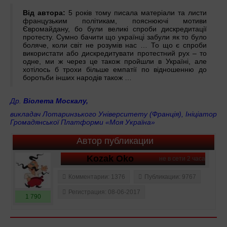
Від автора:
5 років тому писала матеріали та листи
французьким політикам, пояснюючі мотиви
Євромайдану, бо були великі спроби дискредитації
протесту. Сумнo бачити що українці забули як то було
боляче, коли світ не розумів нас … То що є спроби
використати або дискредитувати протестний рух – то
одне, ми ж через це також пройшли в Україні, але
хотілось б трохи більше емпатії по відношенню до
боротьби інших народів також …
Др.
Віолета Москалу,
викладач Лотаринзького Університету (Франція), Ініціатор
Громадянської Платформи «Моя Україна»
Автор публикации
Kozak Oko
не в сети 2 часа
Комментарии: 1376
Публикации: 9767
Регистрация: 08-06-2017
1 790