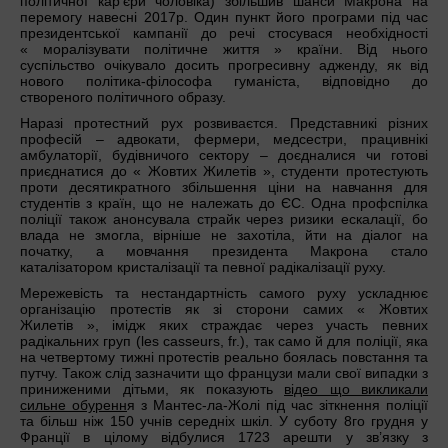
політичної кар’єри чоловіка) збільшив шанси Макрона на
перемогу навесні 2017р. Один пункт його програми під час
президентської кампанії до речі стосувася необхідності
« моралізувати політичне життя » країни. Від нього
суспільство очікувало досить прогресивну адженду, як від
нового політика-філософа гуманіста, відповідно до
створеного політичного образу.
Наразі протестний рух розвиваєтся. Представникі різних
професій – адвокати, фермери, медсестри, працивнікі
амбулаторії, будівничого сектору – доєдналися чи готові
приєднатися до « Жовтих Жилетів », студенти протестують
проти десятикратного збільшення ціни на навчання для
студентів з країн, що не належать до ЄС. Одна профспілка
поліції також анонсувала страйк через ризики ескалації, бо
влада не змогла, вірніше не захотіла, йти на діалог на
початку, а мовчання президента Макрона стало
каталізатором кристалізації та певної радікалізації руху.
Мережевість та нестандартність самого руху ускладнює
організацію протестів як зі сторони самих « Жовтих
Жилетів », імідж яких страждає через участь певних
радікальних груп (les casseurs, fr.), так само й для поліції, яка
на четвертому тижні протестів реально боялась повстання та
путчу. Також слід зазначити що французи мали свої випадки з
приниженими дітьми, як показують
відео що викликали
сильне обуренн
я з Мантес-ла-Жолі під час зіткнення поліції
та більш ніж 150 учнів середніх шкіл. У суботу 8го грудня у
Франції в цілому відбулися 1723 арешти у зв’язку з