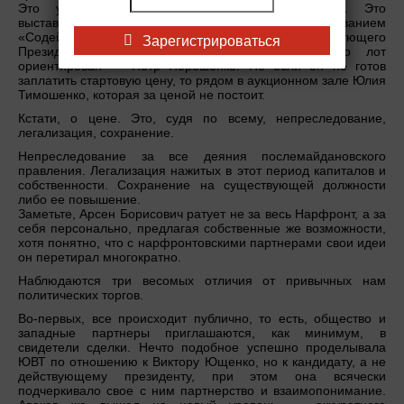
Это уже не фронда зарвавшегося министра. Это
выставление на аукцион уникального лота под названием
«Содействие в избрании и деятельности следующего
Зарегистрироваться
Президента Украины». Покупатель, на которого лот
ориентирован — Петр Порошенко. Но если он не готов
заплатить стартовую цену, то рядом в аукционном зале Юлия
Тимошенко, которая за ценой не постоит.
Кстати, о цене. Это, судя по всему, непреследование,
легализация, сохранение.
Непреследование за все деяния послемайдановского
правления. Легализация нажитых в этот период капиталов и
собственности. Сохранение на существующей должности
либо ее повышение.
Заметьте, Арсен Борисович ратует не за весь Нарфронт, а за
себя персонально, предлагая собственные же возможности,
хотя понятно, что с нарфронтовскими партнерами свои идеи
он перетирал многократно.
Наблюдаются три весомых отличия от привычных нам
политических торгов.
Во-первых, все происходит публично, то есть, общество и
западные партнеры приглашаются, как минимум, в
свидетели сделки. Нечто подобное успешно проделывала
ЮВТ по отношению к Виктору Ющенко, но к кандидату, а не
действующему президенту, при этом она всячески
подчеркивало свое с ним партнерство и взаимопонимание.