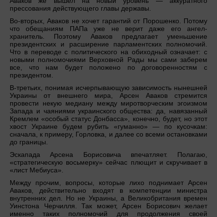
Аваков же вышел на новый уровень — аккуратного
прессования действующего главы державы.
Во-вторых, Аваков не хочет гарантий от Порошенко. Потому
что обещаниям ПАПа уже не верит даже его ангел-
хранитель. Поэтому Аваков предлагает уменьшение
президентских и расширение парламентских полномочий.
Что в переводе с политического на обиходный означает: с
новыми полномочиями Верховной Рады мы сами заберем
все, что нам будет положено по договоренностям с
президентом.
В-третьих, понимая исчерпывающую зависимость нынешней
Украины от внешнего мира, Арсен Аваков стремится
провести некую медиану между миротворческим эгоизмом
Запада и чаяниями украинского общества: да, навязанный
Кремлем «особый статус Донбасса», конечно, будет, но этот
хвост Украине будем рубить «гуманно» — по кусочкам:
сначала, к примеру, Горловка, и далее со всеми остановками
до границы.
Эскапада Арсена Борисовича впечатляет. Полагаю,
«стратегическую восьмерку» сейчас плющит и скручивает в
«лист Мебиуса».
Между прочим, вопросы, которые лихо поднимает Арсен
Аваков, действительно входят в компетенции министра
внутренних дел. Но не Украины, а Великобритания времен
Уинстона Черчилля. Так может, Арсен Борисович желает
именно таких полномочий для продолжения своей