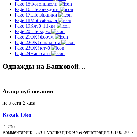
Page 15
Фотопріколи
Page 16
Life анекдоти
Page 17
Life віршики
Page 18
Motivators.ua
Page 19
Клуб_Нічка
Page 20
Life відео
Page 21
ОК! форум
Page 22
ОК! спільнота
Page 23
ОК! клуб
Page 24
Наш сайт
Однажды на Банковой…
Автор публикации
не в сети 2 часа
Kozak Oko
1 790
Комментарии: 1376
Публикации: 9769
Регистрация: 08-06-2017