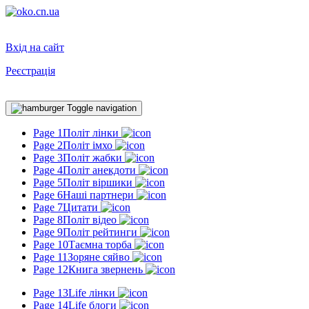
Вхід на сайт
Реєстрація
Toggle navigation
Page 1
Політ лінки
Page 2
Політ імхо
Page 3
Політ жабки
Page 4
Політ анекдоти
Page 5
Політ віршики
Page 6
Наші партнери
Page 7
Цитати
Page 8
Політ відео
Page 9
Політ рейтинги
Page 10
Таємна торба
Page 11
Зоряне сяйво
Page 12
Книга звернень
Page 13
Life лінки
Page 14
Life блоги