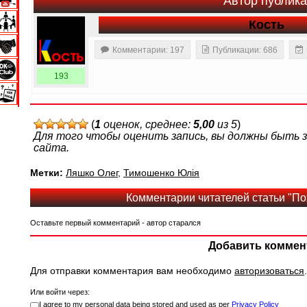
Автор публик
Кость
Комментарии: 197
Публикации: 686
193
(
1
оценок, среднее:
5,00
из 5
)
Для того чтобы оценить запись, вы должны быть
сайта.
Метки:
Ляшко Олег
,
Тимошенко Юлія
Комментарии читателей статьи "По
Оставьте первый комментарий - автор старался
Добавить коммен
Для отправки комментария вам необходимо
авторизоваться
.
Или войти через:
I agree to my personal data being stored and used as per
Privacy Policy