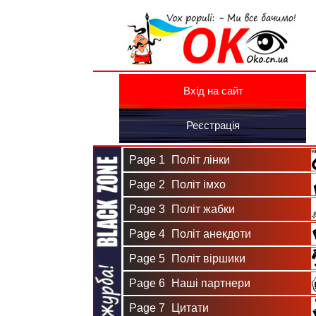
Вхід на сайт
Реєстрація
Page 1
Політ лінки
Page 2
Політ імхо
Page 3
Політ жабки
Page 4
Політ анекдоти
Page 5
Політ віршики
Page 6
Наші партнери
Page 7
Цитати