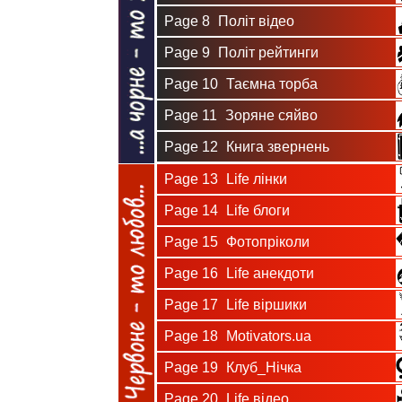
Page 8
Політ відео
Page 9
Політ рейтинги
Page 10
Таємна торба
Page 11
Зоряне сяйво
Page 12
Книга звернень
Page 13
Life лінки
Page 14
Life блоги
Page 15
Фотопріколи
Page 16
Life анекдоти
Page 17
Life віршики
Page 18
Motivators.ua
Page 19
Клуб_Нічка
Page 20
Life відео