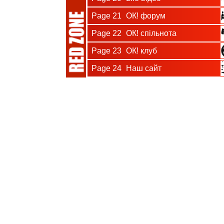
Page 21
ОК! форум
Page 22
ОК! спільнота
Page 23
ОК! клуб
Page 24
Наш сайт