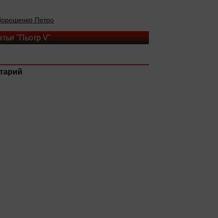
орошенко Петро
тьи "Пьотр V"
тарий