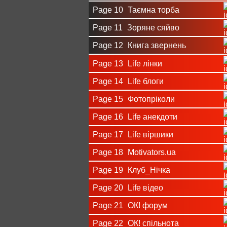
Page 10
Таємна торба
Page 11
Зоряне сяйво
Page 12
Книга звернень
Page 13
Life лінки
Page 14
Life блоги
Page 15
Фотопріколи
Page 16
Life анекдоти
Page 17
Life віршики
Page 18
Motivators.ua
Page 19
Клуб_Нічка
Page 20
Life відео
Page 21
ОК! форум
Page 22
ОК! спільнота