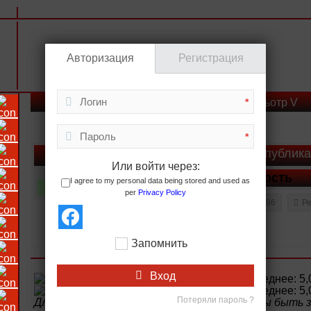
Авторизация
Регистрация
*
Пьотр V
*
Автор публик
Или войти через:
Кость
I agree to my personal data being stored and used as
193
per
Privacy Policy
Комментарии: 197
Публикации: 686
Ре
Запомнить
Вход
Потеряли пароль ?
Для того чтобы оценить запись, вы должны быть