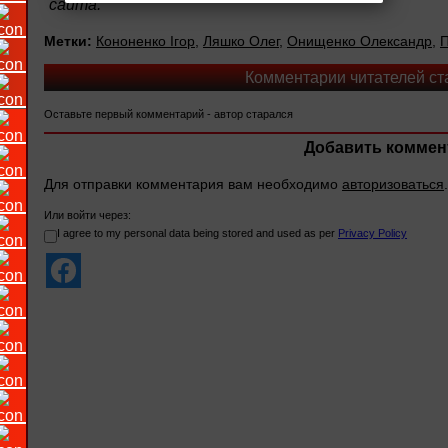
сайта.
Метки:
Кононенко Ігор
,
Ляшко Олег
,
Онищенко Олександр
,
П
Комментарии читателей ста
Оставьте первый комментарий - автор старался
Добавить коммен
Для отправки комментария вам необходимо
авторизоваться
.
Или войти через:
I agree to my personal data being stored and used as per
Privacy Policy