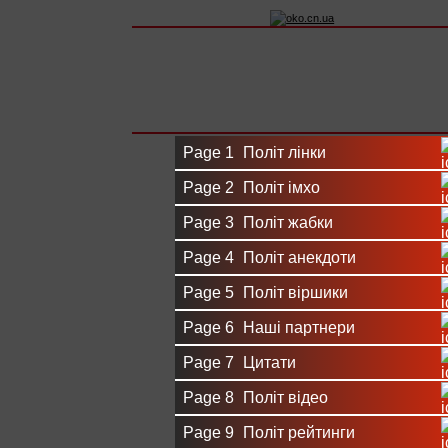
Вхід на сайт
Реєстрація
Page 1
Політ лінки
Page 2
Політ імхо
Page 3
Політ жабки
Page 4
Політ анекдоти
Page 5
Політ віршики
Page 6
Наші партнери
Page 7
Цитати
Page 8
Політ відео
Page 9
Політ рейтинги