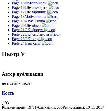
Page 15
Фотопріколи
Page 16
Life анекдоти
Page 17
Life віршики
Page 18
Motivators.ua
Page 19
Клуб_Нічка
Page 20
Life відео
Page 21
ОК! форум
Page 22
ОК! спільнота
Page 23
ОК! клуб
Page 24
Наш сайт
Пьотр V
Автор публикации
не в сети 7 часов
Кость
193
Комментарии: 197
Публикации: 686
Регистрация: 10-11-2017