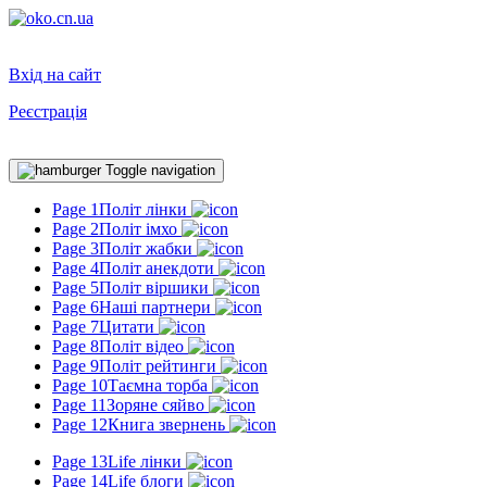
Вхід на сайт
Реєстрація
Toggle navigation
Page 1
Політ лінки
Page 2
Політ імхо
Page 3
Політ жабки
Page 4
Політ анекдоти
Page 5
Політ віршики
Page 6
Наші партнери
Page 7
Цитати
Page 8
Політ відео
Page 9
Політ рейтинги
Page 10
Таємна торба
Page 11
Зоряне сяйво
Page 12
Книга звернень
Page 13
Life лінки
Page 14
Life блоги