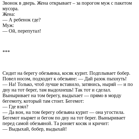
Звонок в дверь. Жена открывает – за порогом муж с пакетом
мусора.
Жена:
— А ребенок где?
Муж:
— Ой, перепутал!
***
Сидит на берегу обезьянка, косяк курит. Подплывает бобер.
Повел носом, подходит к обезьяне: — Дай разок пыхнуть!
— На! Только, чтоб лучше вставило, затянись, ныряй — и по
дну на тот берег, там выдохнешь! Так тот и сделал.
Выныривает на том берегу, выдыхает — прямо в морду
бегемоту, который там стоит. Бегемот:
— Где взял?
— Да вон, на том берегу обезьяна курит — она угостила.
Бегемот ныряет и бегом по дну на тот берег. Выныривает
перед самой обезьяной. Та роняет косяк и кричит:
— Выдыхай, бобер, выдыхай!