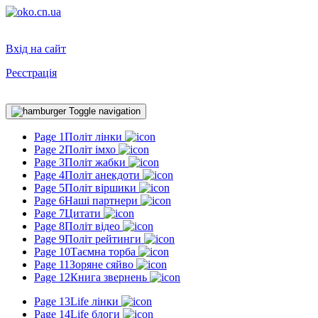
Вхід на сайт
Реєстрація
Toggle navigation
Page 1
Політ лінки
Page 2
Політ імхо
Page 3
Політ жабки
Page 4
Політ анекдоти
Page 5
Політ віршики
Page 6
Наші партнери
Page 7
Цитати
Page 8
Політ відео
Page 9
Політ рейтинги
Page 10
Таємна торба
Page 11
Зоряне сяйво
Page 12
Книга звернень
Page 13
Life лінки
Page 14
Life блоги