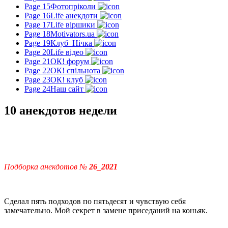
Page 15
Фотопріколи
Page 16
Life анекдоти
Page 17
Life віршики
Page 18
Motivators.ua
Page 19
Клуб_Нічка
Page 20
Life відео
Page 21
ОК! форум
Page 22
ОК! спільнота
Page 23
ОК! клуб
Page 24
Наш сайт
10 анекдотов недели
Подборка анекдотов №
26_2021
Сделал пять подходов по пятьдесят и чувствую себя
замечательно. Мой секрет в замене приседаний на коньяк.