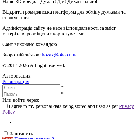
Наше 3D кредо: -
Думай! Дій! Дихай вільно!
Відкрита громадянська платформа для обміну думками та
спілкування
Адміністрація сайту не несе відповідальності за зміст
матеріалів, розміщених користувачами
Сайт виконано командою
wptheme.us
Зворотній зв'язок:
kozak@oko.cn.ua
© 2017-2026 All right reserved.
Авторизация
Регистрация
*
*
Или войти через:
I agree to my personal data being stored and used as per
Privacy
Policy
Запомнить