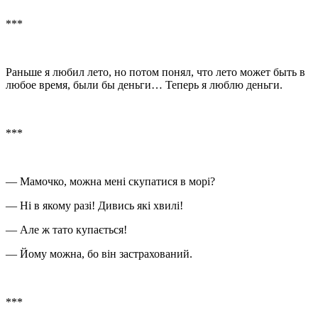
***
Раньше я любил лето, но потом понял, что лето может быть в
любое время, были бы деньги… Теперь я люблю деньги.
***
— Мамочко, можна мені скупатися в морі?
— Ні в якому разі! Дивись які хвилі!
— Але ж тато купається!
— Йому можна, бо він застрахований.
***