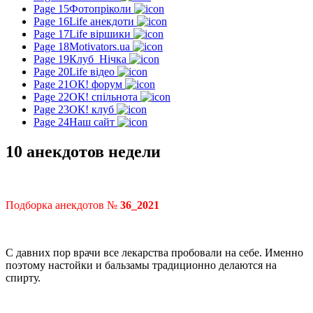
Page 15
Фотопріколи
Page 16
Life анекдоти
Page 17
Life віршики
Page 18
Motivators.ua
Page 19
Клуб_Нічка
Page 20
Life відео
Page 21
ОК! форум
Page 22
ОК! спільнота
Page 23
ОК! клуб
Page 24
Наш сайт
10 анекдотов недели
Подборка анекдотов №
36_2021
С давних пор врачи все лекарства пробовали на себе. Именно
поэтому настойки и бальзамы традиционно делаются на
спирту.