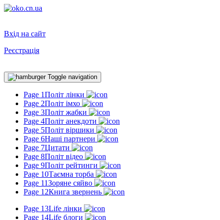
Вхід на сайт
Реєстрація
Toggle navigation
Page 1
Політ лінки
Page 2
Політ імхо
Page 3
Політ жабки
Page 4
Політ анекдоти
Page 5
Політ віршики
Page 6
Наші партнери
Page 7
Цитати
Page 8
Політ відео
Page 9
Політ рейтинги
Page 10
Таємна торба
Page 11
Зоряне сяйво
Page 12
Книга звернень
Page 13
Life лінки
Page 14
Life блоги