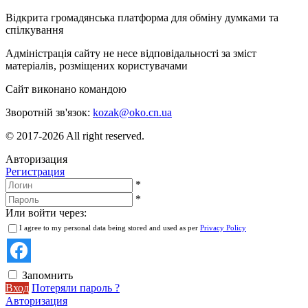
Відкрита громадянська платформа для обміну думками та
спілкування
Адміністрація сайту не несе відповідальності за зміст
матеріалів, розміщених користувачами
Сайт виконано командою
wptheme.us
Зворотній зв'язок:
kozak@oko.cn.ua
© 2017-2026 All right reserved.
Авторизация
Регистрация
*
*
Или войти через:
I agree to my personal data being stored and used as per
Privacy Policy
Запомнить
Вход
Потеряли пароль ?
Авторизация