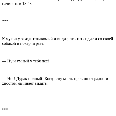
начинать в 13.58.
***
К мужику заходит знакомый и видит, что тот сидит и со своей
собакой в покер играет:
— Ну и умный у тебя пес!
— Нет! Дурак полный! Когда ему масть прет, он от радости
хвостом начинает вилять.
***