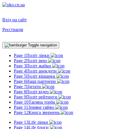
Вхід на сайт
Реєстрація
Toggle navigation
Page 1
Політ лінки
Page 2
Політ імхо
Page 3
Політ жабки
Page 4
Політ анекдоти
Page 5
Політ віршики
Page 6
Наші партнери
Page 7
Цитати
Page 8
Політ відео
Page 9
Політ рейтинги
Page 10
Таємна торба
Page 11
Зоряне сяйво
Page 12
Книга звернень
Page 13
Life лінки
Page 14
Life блоги