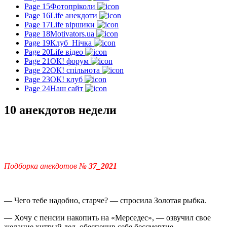
Page 15
Фотопріколи
Page 16
Life анекдоти
Page 17
Life віршики
Page 18
Motivators.ua
Page 19
Клуб_Нічка
Page 20
Life відео
Page 21
ОК! форум
Page 22
ОК! спільнота
Page 23
ОК! клуб
Page 24
Наш сайт
10 анекдотов недели
Подборка анекдотов №
37_2021
— Чего тебе надобно, старче? — спросила Золотая рыбка.
— Хочу с пенсии накопить на «Мерседес», — озвучил свое
желание хитрый дед, обеспечив себе бессмертие.