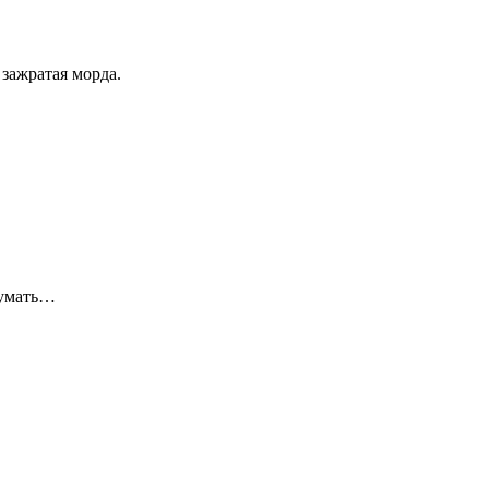
зажратая морда.
одумать…