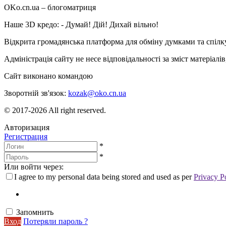
OKo.cn.ua
– блогоматриця
Наше 3D кредо: -
Думай! Дій! Дихай вільно!
Відкрита громадянська платформа для обміну думками та спіл
Адміністрація сайту не несе відповідальності за зміст матеріал
Сайт виконано командою
wptheme.us
Зворотній зв'язок:
kozak@oko.cn.ua
© 2017-2026 All right reserved.
Авторизация
Регистрация
*
*
Или войти через:
I agree to my personal data being stored and used as per
Privacy P
Запомнить
Вход
Потеряли пароль ?