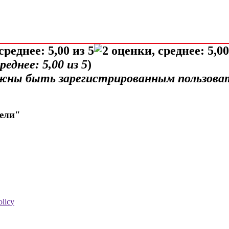
среднее:
5,00
из 5
)
лжны быть зарегистрированным пользова
дели"
olicy