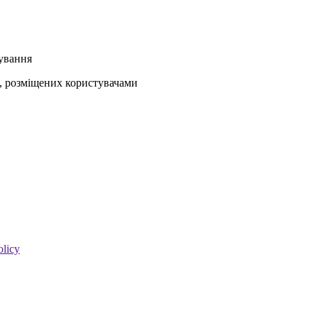
кування
ів, розміщених користувачами
olicy