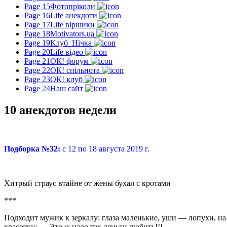
Page 15
Фотопріколи
Page 16
Life анекдоти
Page 17
Life віршики
Page 18
Motivators.ua
Page 19
Клуб_Нічка
Page 20
Life відео
Page 21
ОК! форум
Page 22
ОК! спільнота
Page 23
ОК! клуб
Page 24
Наш сайт
10 анекдотов недели
Подборка №32:
с 12 по 18 августа 2019 г.
Хитрый страус втайне от жены бухал с кротами
***
Подходит мужик к зеркалу: глаза маленькие, уши — лопухи, на
красотку: — Это ж надо так деньги любить!!!