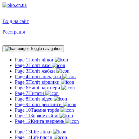
Вхід на сайт
Реєстрація
Toggle navigation
Page 1
Політ лінки
Page 2
Політ імхо
Page 3
Політ жабки
Page 4
Політ анекдоти
Page 5
Політ віршики
Page 6
Наші партнери
Page 7
Цитати
Page 8
Політ відео
Page 9
Політ рейтинги
Page 10
Таємна торба
Page 11
Зоряне сяйво
Page 12
Книга звернень
Page 13
Life лінки
Page 14
Life блоги