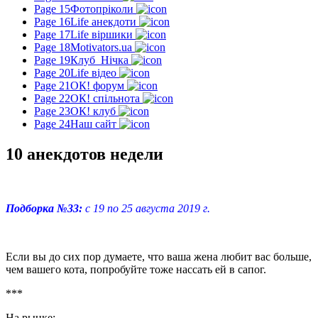
Page 15
Фотопріколи
Page 16
Life анекдоти
Page 17
Life віршики
Page 18
Motivators.ua
Page 19
Клуб_Нічка
Page 20
Life відео
Page 21
ОК! форум
Page 22
ОК! спільнота
Page 23
ОК! клуб
Page 24
Наш сайт
10 анекдотов недели
Подборка №33:
с 19 по 25 августа 2019 г.
Если вы до сих пор думаете, что ваша жена любит вас больше,
чем вашего кота, попробуйте тоже нассать ей в сапог.
***
На рынке: