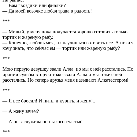
— Вам гвоздики или фиалки?
— Да моей козочке любая трава в радость!
***
— Милый, у меня пока получается хорошо готовить только
тортик и жареную рыбу.
— Конечно, любовь моя, ты научишься готовить все. А пока я
хочу знать, что сейчас ем — тортик или жареную рыбу?
***
Мою первую девушку звали Алла, но мы с ней расстались. По
иронии судьбы вторую тоже звали Алла и мы тоже с ней
расстались. Но теперь друзья меня называют Алкатестером!
***
— Я все бросил! И пить, и курить, и жену!..
— А жену зачем?
— А не заслужила она такого счастья!
***