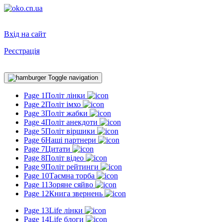
Вхід на сайт
Реєстрація
Toggle navigation
Page 1
Політ лінки
Page 2
Політ імхо
Page 3
Політ жабки
Page 4
Політ анекдоти
Page 5
Політ віршики
Page 6
Наші партнери
Page 7
Цитати
Page 8
Політ відео
Page 9
Політ рейтинги
Page 10
Таємна торба
Page 11
Зоряне сяйво
Page 12
Книга звернень
Page 13
Life лінки
Page 14
Life блоги