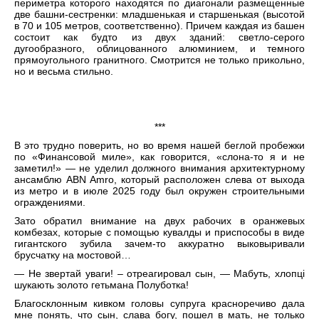
периметра которого находятся по диагонали размещенные
две башни-сестренки: младшенькая и старшенькая (высотой
в 70 и 105 метров, соответственно). Причем каждая из башен
состоит как будто из двух зданий: светло-серого
дугообразного, облицованного алюминием, и темного
прямоугольного гранитного. Смотрится не только прикольно,
но и весьма стильно.
***
В это трудно поверить, но во время нашей беглой пробежки
по «Финансовой миле», как говорится, «слона-то я и не
заметил!» — не уделил должного внимания архитектурному
ансамблю ABN Amro, который расположен слева от выхода
из метро и в июле 2025 году был окружен строительными
ограждениями.
Зато обратил внимание на двух рабочих в оранжевых
комбезах, которые с помощью кувалды и приспособы в виде
гигантского зубила зачем-то аккуратно выковыривали
брусчатку на мостовой…
— Не звертай уваги! – отреагировал сын, — Мабуть, хлопці
шукають золото гетьмана Полуботка!
Благосклонным кивком головы супруга красноречиво дала
мне понять, что сын, слава богу, пошел в мать, не только