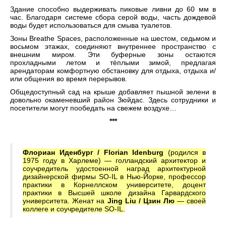
Здание способно выдерживать пиковые ливни до 60 мм в
час. Благодаря системе сбора серой воды, часть дождевой
воды будет использоваться для смыва туалетов.
Зоны Breathe Spaces, расположенные на шестом, седьмом и
восьмом этажах, соединяют внутреннее пространство с
внешним миром. Эти буферные зоны остаются
прохладными летом и тёплыми зимой, предлагая
арендаторам комфортную обстановку для отдыха, отдыха и/
или общения во время перерывов.
Общедоступный сад на крыше добавляет пышной зелени в
довольно окаменевший район Зюйдас. Здесь сотрудники и
посетители могут пообедать на свежем воздухе…
***
Флориан Иденбург / Florian Idenburg
(родился в
1975 году в Харлеме) — голландский архитектор и
соучредитель удостоенной наград архитектурной
дизайнерской фирмы SO-IL в Нью-Йорке, профессор
практики в Корнеллском университете, доцент
практики в Высшей школе дизайна Гарвардского
университета. Женат на
Jing Liu / Цзин Лю
— своей
коллеге и соучредителе SO-IL.