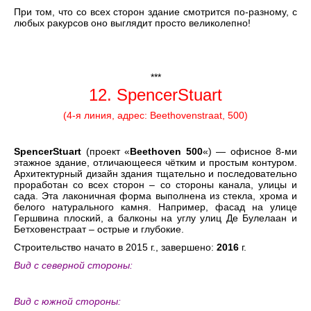
При том, что со всех сторон здание смотрится по-разному, с
любых ракурсов оно выглядит просто великолепно!
***
12. SpencerStuart
(4-я линия, адрес: Beethovenstraat, 500)
SpencerStuart
(проект «
Beethoven 500
«) — офисное 8-ми
этажное здание, отличающееся чётким и простым контуром.
Архитектурный дизайн здания тщательно и последовательно
проработан со всех сторон – со стороны канала, улицы и
сада. Эта лаконичная форма выполнена из стекла, хрома и
белого натурального камня. Например, фасад на улице
Гершвина плоский, а балконы на углу улиц Де Булелаан и
Бетховенстраат – острые и глубокие.
Строительство начато в 2015 г., завершено:
2016
г.
Вид с северной стороны:
Вид с южной стороны: