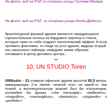
На фото: вид на FOZ со стороны улицы Густава Малера
На фото: вид на FOZ со стороны улицы Клода Дебюсси
Архитектурной фишкой здания являются чередующиеся
горизонтальные полосы из бардового кирпича и стекла,
которые сами по себе создают гипнотический эффект. А если
проявить фантазию, то глядя на угол здания, видишь острый
нос океанского лайнера, неведомо каким образом
попавшего в центр делового центра…
***
10. UN STUDIO Toren
UNStudio
–
21-
этажное офисное здание высотой
82,5
метра,
завершающее 2-ю линию «южной оси» не какой-то там
точкой, а восклицательным знаком! Был бы итальянцем,
употребил бы фразы:
«che meraviglia», «bellissimo»,
«magnifico», «meraviglioso», «fantastico», «stupendo» и
«perfetto»!