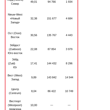
49,01
94 766
1 934
Север
Nieuw-West
«Новый
32,38
151 677
4 684
Запад»
Ост (Oost)
30,56
135 767
4 443
Восток
Зёйдост
(Zuidoost)
22,08
87 854
3 979
Юго-восток
Зёйд
(Zuid)
17,41
144 432
8 296
Юг
Вест (West)
9,89
143 842
14 544
Запад
Центр
8,04
86 422
10 749
(Centrum)
Вестпорт
(Westpoort)
10,00
—
—
промзона