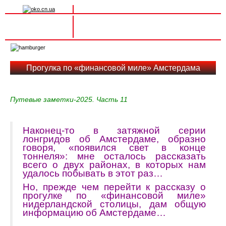
Вхід на сайт
Реєстрація
Toggle
navigation
Прогулка по «финансовой миле» Амстердама
Путевые заметки-2025. Часть 11
Наконец-то в затяжной серии
лонгридов об Амстердаме, образно
говоря, «появился свет в конце
тоннеля»: мне осталось рассказать
всего о двух районах, в которых нам
удалось побывать в этот раз…
Но, прежде чем перейти к рассказу о
прогулке по «финансовой миле»
нидерландской столицы, дам общую
информацию об Амстердаме…