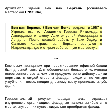
Архитектор здания
Бен ван Беркель
(основатель
мастерской
UNStudio
)
Бен ван Беркель / Ben van Berkel
родился в 1957 в
Утрехте, окончил Академию Геррита Ритвельда в
Амстердаме и школу Архитектурной Ассоциации в
Лондоне. После краткой работы у Захи Хадид и
Сантьяго Калатравы ван Беркель вернулся в
Нидерланды, где и открыл собственную мастерскую.
***
Ключевым принципом при проектировании офисной башни
был дневной свет. Для обеспечения большего количества
естественного света, чем это предусмотрено действующими
нормами, с каждой стороны фасада находится по четыре
углубления, позволяющие дневному свету проникать вглубь
здания.
Горизонтальный рисунок фасада также отражает
внутреннюю организацию: фасадные панели изгибаются в
местах внутренних пустот, визуально преображая фасад.