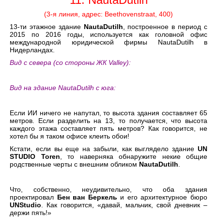
(3-я линия, адрес: Beethovenstraat, 400)
13-ти этажное здание
NautaDutilh
, построенное в период с
2015 по 2016 годы, используется как головной офис
международной юридической фирмы NautaDutilh в
Нидерландах.
Вид с севера (со стороны ЖК Valley):
Вид на здание NautaDutilh с юга:
Если ИИ ничего не напутал, то высота здания составляет 65
метров. Если разделить на 13, то получается, что высота
каждого этажа составляет пять метров? Как говорится, не
хотел бы я таком офисе клеить обои!
Кстати, если вы еще на забыли, как выглядело здание
UN
STUDIO Toren
, то наверняка обнаружите некие общие
родственные черты с внешним обликом
NautaDutilh
.
Что, собственно, неудивительно, что оба здания
проектировал
Бен ван Беркель
и его архитектурное бюро
UNStudio
. Как говорится, «давай, мальчик, свой дневник –
держи пять!»