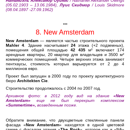
Натаниэль Александр Оуингс
/ Nathaniel Alexander Owings
(05.02.1903 – 13.06.1984),
Луис Скидмор
/ Louis Skidmore
(08.04.1897 -27.09.1962)
***
8. New Amsterdam
New
Amsterdam
— является частью строительного проекта
Mahler
4
. Здание насчитывает
24
этажа (+2 подземных),
помещения общей площадью
42 435
м² включают 174
арендные квартиры, 20 квартир для владельцев и 3500 м²
коммерческих помещений. Четыре верхних этажа занимают
пентхаусы, стоимость которых варьируется от 2 до 4
миллионов евро.
Проект был запущен в 2000 году по проекту архитектурного
бюро
Architekten
Cie
.
Строительство продолжалось с 2004 по 2007 год.
Архивное фото: в 2012 году вид на здание
«New
Amsterdam»
еще не был перекрыт комплексом
«Summertime»,
возведенным позже.
Обратите внимание, что двухцветные стеклянные панели
фасада «
New Amsterdam
» находятся в одной цветовой
гамме с фасадом здания «
The Rock
«, которое как и «NA»