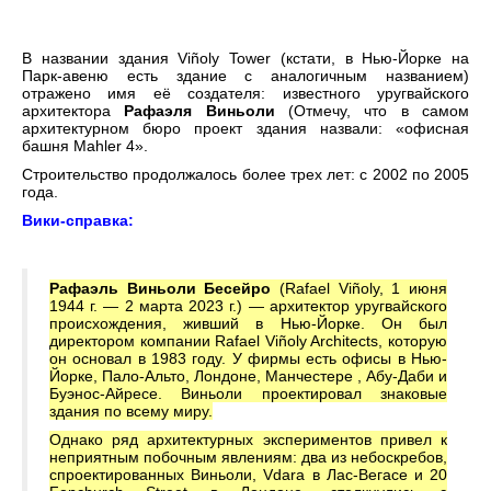
В названии здания Viñoly Tower (кстати, в Нью-Йорке на
Парк-авеню есть здание с аналогичным названием)
отражено имя её создателя: известного уругвайского
архитектора
Рафаэля Виньоли
(Отмечу, что в самом
архитектурном бюро проект здания назвали: «офисная
башня Mahler 4».
Строительство продолжалось более трех лет: с 2002 по 2005
года.
Вики-справка:
Рафаэль Виньоли Бесейро
(Rafael Viñoly, 1 июня
1944 г. — 2 марта 2023 г.) — архитектор уругвайского
происхождения, живший в Нью-Йорке. Он был
директором компании Rafael Viñoly Architects, которую
он основал в 1983 году. У фирмы есть офисы в Нью-
Йорке, Пало-Альто, Лондоне, Манчестере , Абу-Даби и
Буэнос-Айресе. Виньоли проектировал знаковые
здания по всему миру.
Однако ряд архитектурных экспериментов привел к
неприятным побочным явлениям: два из небоскребов,
спроектированных Виньоли, Vdara в Лас-Вегасе и 20