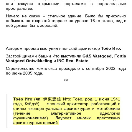
они кажутся открылыми порталами в параллельные
пространства.
Ничего не скажу – стильное здание. Было бы прикольно
побывать на открытой террасе на уровне 16-го этажа, вид с
неё должен быть хороший.
Автором проекта выступил японский архитектор
Тоёо Ито.
Застройщиками башни Ито выступили
G&S Vastgoed, Fortis
Vastgoed Ontwikkeling
и
ING Real Estate.
Строительство комплекса проходило с сентября 2002 года
по июнь 2005 года.
***
Тоёо Ито
(яп. 伊東豊雄 Ито: Тоёо, род. 1 июня 1941
года, Кэйдзё) — японский архитектор, работающий в
стилях «концептуальная архитектура» и метаболизм
(течение, альтернативное идеологии
функционализма). Лауреат многих престижных
архитектурных премий.