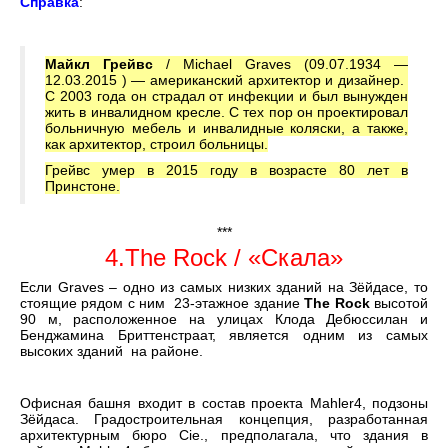
Справка
:
Майкл Грейвс
/ Michael Graves (09.07.1934 —
12.03.2015 ) — американский архитектор и дизайнер.
С 2003 года он страдал от инфекции и был вынужден
жить в инвалидном кресле. С тех пор он проектировал
больничную мебель и инвалидные коляски, а также,
как архитектор, строил больницы.
Грейвс умер в 2015 году в возрасте 80 лет в
Принстоне.
***
4.The Rock / «Скала»
Если Graves – одно из самых низких зданий на Зёйдасе, то
стоящие рядом с ним 23-этажное здание
The Rock
высотой
90 м, расположенное на улицах Клода Дебюссилан и
Бенджамина Бриттенстраат, является одним из самых
высоких зданий на районе.
Офисная башня входит в состав проекта Mahler4, подзоны
Зёйдаса. Градостроительная концепция, разработанная
архитектурным бюро Cie., предполагала, что здания в