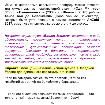
Из иных достопримечательностей площади можно отметить
три скульптуры из нержавеющей стали: «
Ода Мингусу
»
(2006), «
Башня-менгир
» (2008) и «
Шпиль
» (2010) работы
Ханса ван де Бовенкампа
(Hans Van de Bovenkamp),
которые были установление в рамках фестиваля
ArtZuid-
2017
, заменив скульптуры, которые стояли до этого…
На фото: скульптура «
Башня Менгир
» сочетает в себе
абстрактные, изогнутые линии и полированные
поверхности, что, по мнению специалистов по
толкованию художественных абстракций, создает
ощущение движения и динамики, а вертикальная
ориентация этой приблуды, символизирует связь между
землёй и небом, что перекликается с духовным и
мистическим значением древних менгиров.
Справка
:
Менгир
— название, используемое в Западной
Европе для одиночного вертикального камня
Если не замарачиваться, то эта абстракция типа как
китайский иероглиф на бейсболке у барышни…
…хрен его знает, что означает. Но чика, согласитесь – это
точно тонкий намек на связь! Заверните – беру!
***