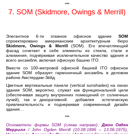
***
7. SOM (Skidmore, Owings & Merrill)
Элегантное 6-ти этажное офисное здание
SOM
спроектировано американским архитектурным бюро
Skidmore, Owings & Merrill
(SOM). Его впечатляющий
фасад сочетает в себе элементы из стекла, стали и
алюминия, подчёркивая исключительное качество здания и
всего ансамбля, включая офисную башню ITO.
Вместе со 100-метровой офисной башней ITO офисное
здание SOM образует гармоничный ансамбль в деловом
районе Амстердам-Зёйд.
Цветные вертикальные панели (vertical sunshades) на окнах
здания SOM, вероятно, служат как функциональной цели
(обеспечивая защиту внутренних помещений от солнечных
лучей), так и декоративной: добавляя эстетическую
привлекательность и подчеркивая современный дизайн
здания…
***
Основатели фирмы SOM (cлева направо):
Джон Огден
Меррилл
/ John Ogden Merrill (10.08.1896 – 13.06.1975),