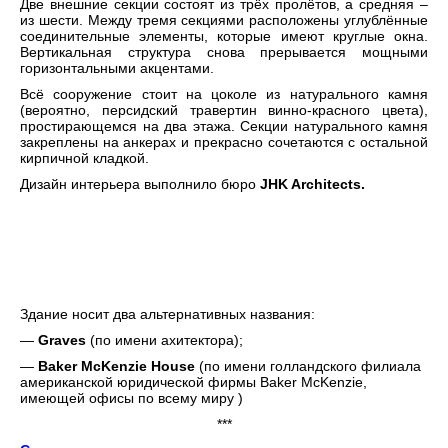
Две внешние секции состоят из трёх пролётов, а средняя –
из шести. Между тремя секциями расположены углублённые
соединительные элементы, которые имеют круглые окна.
Вертикальная структура снова прерывается мощными
горизонтальными акцентами.
Всё сооружение стоит на цоколе из натурального камня
(вероятно, персидский травертин винно-красного цвета),
простирающемся на два этажа. Секции натурального камня
закреплены на анкерах и прекрасно сочетаются с остальной
кирпичной кладкой.
Дизайн интерьера выполнило бюро
JHK Architects.
Здание носит два альтернативных названия:
—
Graves
(по имени ахитектора);
—
Baker McKenzie House
(по имени голландского филиала
американской юридической фирмы Baker McKenzie,
имеющей офисы по всему миру )
***