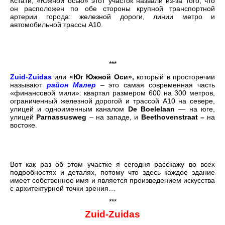
Кстати, «Южной осью» этот участок назвали из-за того, что
он расположен по обе стороны крупной транспортной
артерии города: железной дороги, линии метро и
автомобильной трассы А10.
***
Zuid-Zuidas
или
«Юг Южной Оси»,
который в просторечии
называют
район Малер
– это самая современная часть
«финансовой мили»: квартал размером 600 на 300 метров,
ограниченный железной дорогой и трассой А10 на севере,
улицей и одноименным каналом
De Boelelaan
— на юге,
улицей
Parnassusweg
– на западе, и
Beethovenstraat –
на
востоке.
Вот как раз об этом участке я сегодня расскажу во всех
подробностях и деталях, потому что здесь каждое здание
имеет собственное имя и является произведением искусства
с архитектурной точки зрения…
***
Zuid-Zuidas