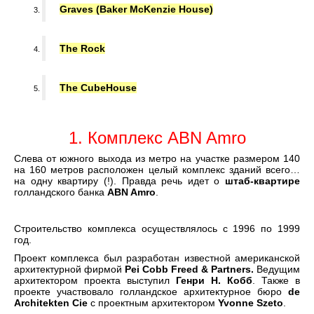
Graves (Baker McKenzie House)
The Rock
The CubeHouse
1. Комплекс ABN Amro
Слева от южного выхода из метро на участке размером 140
на 160 метров расположен целый комплекс зданий всего…
на одну квартиру (!). Правда речь идет о
штаб-квартире
голландского банка
ABN Amro
.
Строительство комплекса осуществлялось с 1996 по 1999
год.
Проект комплекса был разработан известной американской
архитектурной фирмой
Pei Cobb Freed & Partners.
Ведущим
архитектором проекта выступил
Генри Н. Кобб
. Также в
проекте участвовало голландское архитектурное бюро
de
Architekten Cie
с проектным архитектором
Yvonne Szeto
.