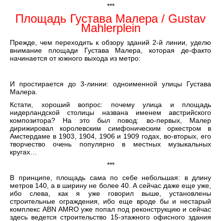
***
Площадь Густава Малера / Gustav
Mahlerplein
Прежде, чем переходить к обзору зданий 2-й линии, уделю
внимание площади Густава Малера, которая де-факто
начинается от южного выхода из метро:
И простирается до 3-линии: одноименной улицы Густава
Малера.
Кстати, хороший вопрос: почему улица и площадь
нидерландской столицы названа именем австрийского
композитора? На это был повод: во-первых, Малер
дирижировал королевским симфоническим оркестром в
Амстердаме в 1903, 1904, 1906 и 1909 годах, во-вторых, его
творчество очень популярно в местных музыкальных
кругах…
***
В принципе, площадь сама по себе небольшая: в длину
метров 140, а в ширину не более 40. А сейчас даже еще уже,
ибо слева, как я уже говорил выше, установлены
строительные ограждения, ибо еще вроде бы и нестарый
комплекс ABN AMRO уже попал под реконструкцию и сейчас
здесь ведется строительство 15-этажного офисного здания