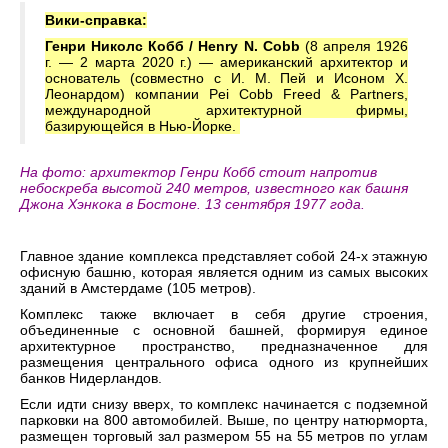
Вики-справка:
Генри Николс Кобб / Henry N. Cobb
(8 апреля 1926
г. — 2 марта 2020 г.) — американский архитектор и
основатель (совместно с И. М. Пей и Исоном Х.
Леонардом) компании Pei Cobb Freed & Partners,
международной архитектурной фирмы,
базирующейся в Нью-Йорке.
На фото: архитектор Генри Кобб стоит напротив
небоскреба высотой 240 метров, известного как башня
Джона Хэнкока в Бостоне. 13 сентября 1977 года.
Главное здание комплекса представляет собой 24-х этажную
офисную башню, которая является одним из самых высоких
зданий в Амстердаме (105 метров).
Комплекс также включает в себя другие строения,
объединенные с основной башней, формируя единое
архитектурное пространство, предназначенное для
размещения центрального офиса одного из крупнейших
банков Нидерландов.
Если идти снизу вверх, то комплекс начинается с подземной
парковки на 800 автомобилей. Выше, по центру натюрморта,
размещен торговый зал размером 55 на 55 метров по углам