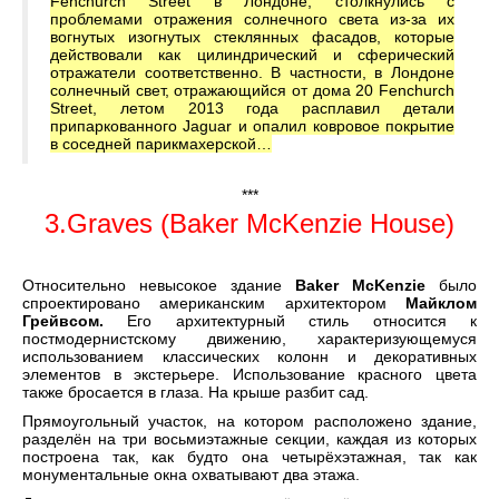
Fenchurch Street в Лондоне, столкнулись с
проблемами отражения солнечного света из-за их
вогнутых изогнутых стеклянных фасадов, которые
действовали как цилиндрический и сферический
отражатели соответственно. В частности, в Лондоне
солнечный свет, отражающийся от дома 20 Fenchurch
Street, летом 2013 года расплавил детали
припаркованного Jaguar и опалил ковровое покрытие
в соседней парикмахерской…
***
3.Graves (Baker McKenzie House)
Относительно невысокое здание
Baker McKenzie
было
спроектировано американским архитектором
Майклом
Грейвсом.
Его архитектурный стиль относится к
постмодернистскому движению, характеризующемуся
использованием классических колонн и декоративных
элементов в экстерьере. Использование красного цвета
также бросается в глаза. На крыше разбит сад.
Прямоугольный участок, на котором расположено здание,
разделён на три восьмиэтажные секции, каждая из которых
построена так, как будто она четырёхэтажная, так как
монументальные окна охватывают два этажа.