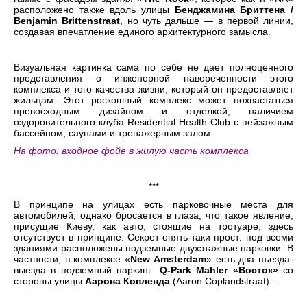
расположено также вдоль улицы
Бенджамина Бриттена /
Benjamin Brittenstraat
, но чуть дальше — в первой линии,
создавая впечатление единого архитектурного замысла.
Визуальная картинка сама по себе не дает полноценного
представления о инженерной навореченности этого
комплекса и того качества жизни, который он предоставляет
жильцам. Этот роскошный комплекс может похвастаться
превосходным дизайном и отделкой, наличием
оздоровительного клуба Residential Health Club с пейзажным
бассейном, саунами и тренажерным залом.
На фото: входное фойе в жилую часть комплекса
***
В принципе на улицах есть парковочные места для
автомобилей, однако бросается в глаза, что такое явление,
присущие Киеву, как авто, стоящие на тротуаре, здесь
отсутствует в принципе. Секрет опять-таки прост: под всеми
зданиями расположены подземные двухэтажные парковки. В
частности, в комплексе «
New Amsterdam
» есть два въезда-
выезда в подземный паркинг:
Q-Park Mahler «Восток»
со
стороны улицы
Аарона Копленда
(Aaron Coplandstraat)…