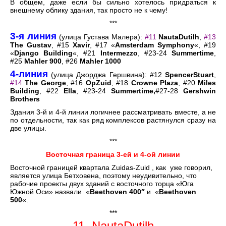
В общем, даже если бы сильно хотелось придраться к
внешнему облику здания, так просто не к чему!
***
3-
я
линия
(улица Густава Малера):
#11
NautaDutilh
,
#13
The Gustav
, #15
Xavir
, #17 «
Amsterdam Symphony
«, #19
«
Django Building
«, #21
Intermezzo
, #23-24
Summertime
,
#25
Mahler 900
, #26
Mahler 1000
4-
линия
(улица Джорджа Гершвина): #12
SpencerStuart
,
#14
The George
, #16
OpZuid
, #18
Crowne Plaza
, #20
Miles
Building
, #22
Ella
, #23-24
Summertime,
#27-28
Gershwin
Brothers
Здания 3-й и 4-й линии логичнее рассматривать вместе, а не
по отдельности, так как ряд комплексов растянулся сразу на
две улицы.
***
Восточная граница 3-ей и 4-ой линии
Восточной границей квартала Zuidas-Zuid , как уже говорил,
является улица Бетховена, поэтому неудивительно, что
рабочие проекты двух зданий с восточного торца «Юга
Южной Оси» назвали «
Beethoven 400″
и «
Beethoven
500
«.
***
11. NautaDutilh