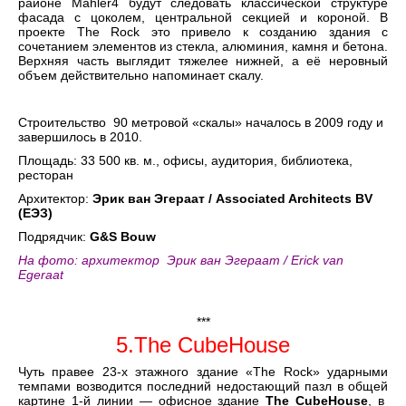
районе Mahler4 будут следовать классической структуре
фасада с цоколем, центральной секцией и короной. В
проекте The Rock это привело к созданию здания с
сочетанием элементов из стекла, алюминия, камня и бетона.
Верхняя часть выглядит тяжелее нижней, а её неровный
объем действительно напоминает скалу.
Строительство 90 метровой «скалы» началось в 2009 году и
завершилось в 2010.
Площадь: 33 500 кв. м., офисы, аудитория, библиотека,
ресторан
Архитектор:
Эрик ван Эгераат / Associated Architects BV
(ЕЭЗ)
Подрядчик:
G&S Bouw
На фото: архитектор Эрик ван Эгераат / Erick van
Egeraat
***
5.The CubeHouse
Чуть правее 23-х этажного здание «The Rock» ударными
темпами возводится последний недостающий пазл в общей
картине 1-й линии — офисное здание
The CubeHouse
, в