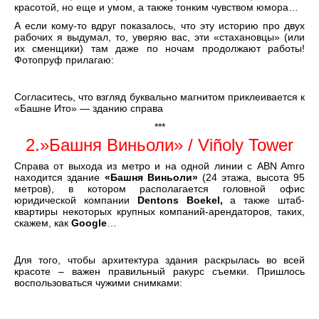
красотой, но еще и умом, а также тонким чувством юмора…
А если кому-то вдруг показалось, что эту историю про двух
рабочих я выдумал, то, уверяю вас, эти «стахановцы» (или
их сменщики) там даже по ночам продолжают работы!
Фотопруф прилагаю:
Согласитесь, что взгляд буквально магнитом приклеивается к
«Башне Ито» — зданию справа
***
2.»Башня Виньоли» / Viñoly Tower
Справа от выхода из метро и на одной линии с ABN Amro
находится здание
«Башня Виньоли»
(24 этажа, высота 95
метров), в котором располагается головной офис
юридической компании
Dentons Boekel,
а также штаб-
квартиры некоторых крупных компаний-арендаторов, таких,
скажем, как
Google
…
Для того, чтобы архитектура здания раскрылась во всей
красоте – важен правильный ракурс съемки. Пришлось
воспользоваться чужими снимками: