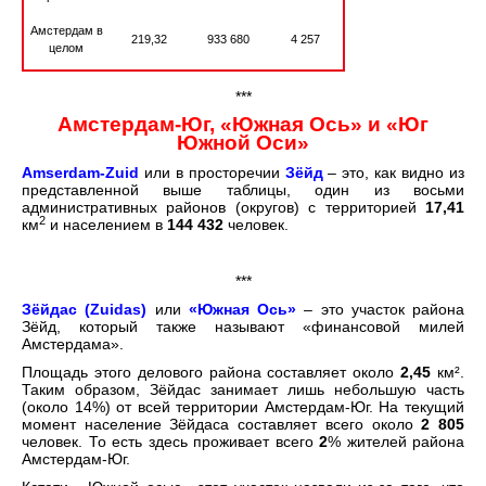
Амстердам в
219,32
933 680
4 257
целом
***
Амстердам-Юг, «Южная Ось» и «Юг
Южной Оси»
Amserdam-Zuid
или в просторечии
Зёйд
– это, как видно из
представленной выше таблицы, один из восьми
административных районов (округов) с территорией
17,41
2
км
и населением в
144 432
человек.
***
Зёйдас (Zuidas)
или
«Южная Ось»
– это участок района
Зёйд, который также называют «финансовой милей
Амстердама».
Площадь этого делового района составляет около
2,45
км².
Таким образом, Зёйдас занимает лишь небольшую часть
(около 14%) от всей территории Амстердам-Юг. На текущий
момент население Зёйдаса составляет всего около
2 805
человек. То есть здесь проживает всего
2
% жителей района
Амстердам-Юг.