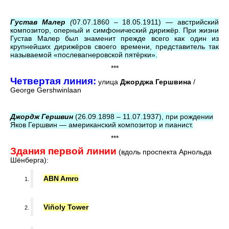
Густав Малер
(
07.07.1860 – 18.05.1911) — австрийский
композитор, оперный и симфонический дирижёр. При жизни
Густав Малер был знаменит прежде всего как один из
крупнейших дирижёров своего времени, представитель так
называемой «послевагнеровской пятёрки».
***
Четвертая линия:
улица
Джорджа Гершвина
/
George Gershwinlaan
Джордж Гершвин
(26.09.1898 – 11.07.1937), при рождении
Яков Гершвин — американский композитор и пианист.
***
Здания первой линии
(вдоль проспекта Арнольда
Шёнберга):
ABN Amro
Viñoly Tower