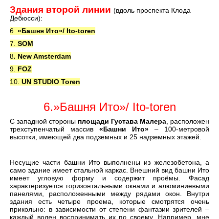
Здания второй линии
(вдоль проспекта Клода
Дебюсси):
6.
«Башня Ито»/ Ito-toren
7.
SOM
8
. New Amsterdam
9.
FOZ
10.
UN STUDIO Toren
6.»Башня Ито»/ Ito-toren
С западной стороны
площади Густава Малера
, расположен
трехступенчатый массив
«Башни Ито»
– 100-метровой
высотки, имеющей два подземных и 25 надземных этажей.
Несущие части башни Ито выполнены из железобетона, а
само здание имеет стальной каркас. Внешний вид башни Ито
имеет угловую форму и содержит проёмы. Фасад
характеризуется горизонтальными окнами и алюминиевыми
панелями, расположенными между рядами окон. Внутри
здания есть четыре проема, которые смотрятся очень
прикольно: в зависимости от степени фантазии зрителей –
каждый волен воспринимать их по своему. Например, мне