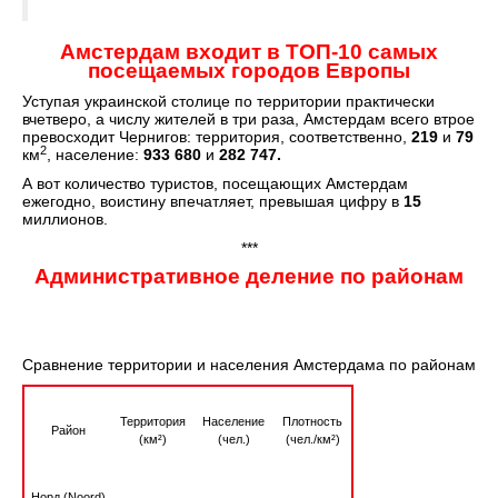
Амстердам входит в ТОП-10 самых
посещаемых городов Европы
Уступая украинской столице по территории практически
вчетверо, а числу жителей в три раза, Амстердам всего втрое
превосходит Чернигов: территория, соответственно,
219
и
79
2
км
, население:
933 680
и
282 747.
А вот количество туристов, посещающих Амстердам
ежегодно, воистину впечатляет, превышая цифру в
15
миллионов.
***
Административное деление по районам
Сравнение территории и населения Амстердама по районам
Территория
Население
Плотность
Район
(км²)
(чел.)
(чел./км²)
Норд (Noord)