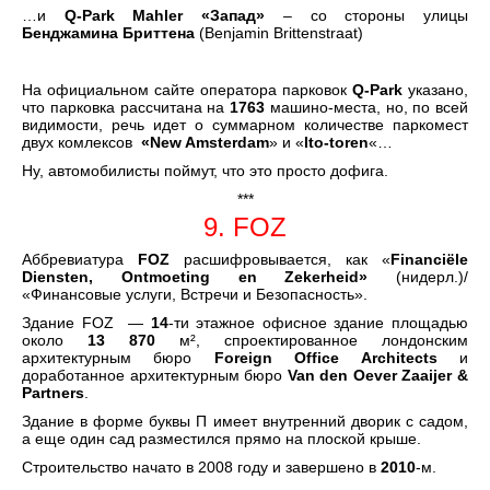
…и
Q-Park Mahler «Запад»
– со стороны улицы
Бенджамина Бриттена
(Benjamin Brittenstraat)
На официальном сайте оператора парковок
Q-Park
указано,
что парковка рассчитана на
1763
машино-места, но, по всей
видимости, речь идет о суммарном количестве паркомест
двух комлексов
«New Amsterdam
» и «
Ito-toren
«…
Ну, автомобилисты поймут, что это просто дофига.
***
9. FOZ
Аббревиатура
FOZ
расшифровывается, как «
Financiële
Diensten, Ontmoeting en Zekerheid»
(нидерл.)/
«Финансовые услуги, Встречи и Безопасность».
Здание FOZ —
14
-ти этажное офисное здание площадью
около
13 870
м², спроектированное лондонским
архитектурным бюро
Foreign Office Architects
и
доработанное архитектурным бюро
Van den Oever Zaaijer &
Partners
.
Здание в форме буквы П имеет внутренний дворик с садом,
а еще один сад разместился прямо на плоской крыше.
Строительство начато в 2008 году и завершено в
2010
-м.