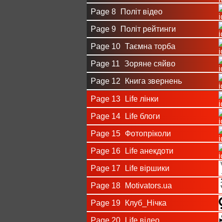
Page 8
Політ відео
Page 9
Політ рейтинги
Page 10
Таємна торба
Page 11
Зоряне сяйво
Page 12
Книга звернень
Page 13
Life лінки
Page 14
Life блоги
Page 15
Фотопріколи
Page 16
Life анекдоти
Page 17
Life віршики
Page 18
Motivators.ua
Page 19
Клуб_Нічка
Page 20
Life відео