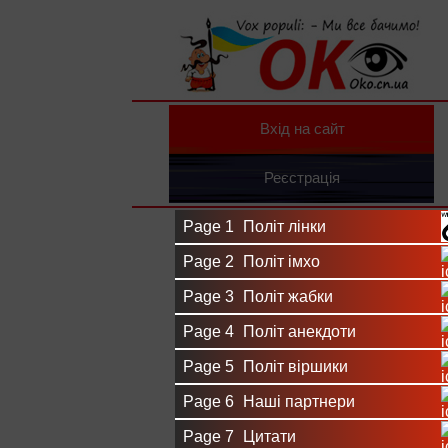
Вхід на сайт
Реєстрація
Page 1
Політ лінки
Page 2
Політ імхо
Page 3
Політ жабки
Page 4
Політ анекдоти
Page 5
Політ віршики
Page 6
Наші партнери
Page 7
Цитати