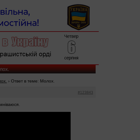
лох.
ох.
›
Ответ в теме: Молох.
#123843
мніваюся.