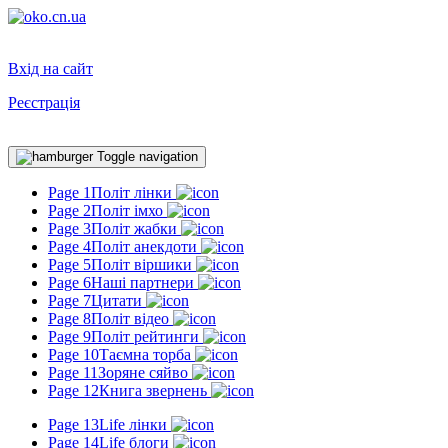
Вхід на сайт
Реєстрація
Toggle navigation
Page 1
Політ лінки
Page 2
Політ імхо
Page 3
Політ жабки
Page 4
Політ анекдоти
Page 5
Політ віршики
Page 6
Наші партнери
Page 7
Цитати
Page 8
Політ відео
Page 9
Політ рейтинги
Page 10
Таємна торба
Page 11
Зоряне сяйво
Page 12
Книга звернень
Page 13
Life лінки
Page 14
Life блоги