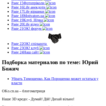
Page 15
Фотопріколи
Page 16
Life анекдоти
Page 17
Life віршики
Page 18
Motivators.ua
Page 19
Клуб_Нічка
Page 20
Life відео
Page 21
ОК! форум
Page 22
ОК! спільнота
Page 23
ОК! клуб
Page 24
Наш сайт
Подборка материалов по теме: Юрий
Божич
Убрать Тимошенко. Как Порошенко может остаться у
власти
OKo.cn.ua
– блогоматриця
Наше 3D кредо: -
Думай! Дій! Дихай вільно!