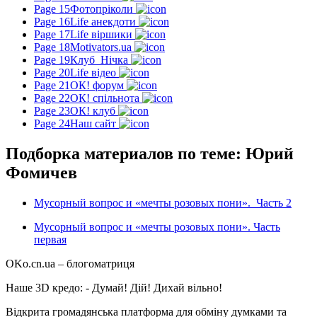
Page 15
Фотопріколи
Page 16
Life анекдоти
Page 17
Life віршики
Page 18
Motivators.ua
Page 19
Клуб_Нічка
Page 20
Life відео
Page 21
ОК! форум
Page 22
ОК! спільнота
Page 23
ОК! клуб
Page 24
Наш сайт
Подборка материалов по теме: Юрий
Фомичев
Мусорный вопрос и «мечты розовых пони». Часть 2
Мусорный вопрос и «мечты розовых пони». Часть
первая
OKo.cn.ua
– блогоматриця
Наше 3D кредо: -
Думай! Дій! Дихай вільно!
Відкрита громадянська платформа для обміну думками та