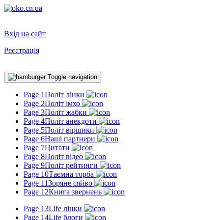
Вхід на сайт
Реєстрація
Toggle navigation
Page 1
Політ лінки
Page 2
Політ імхо
Page 3
Політ жабки
Page 4
Політ анекдоти
Page 5
Політ віршики
Page 6
Наші партнери
Page 7
Цитати
Page 8
Політ відео
Page 9
Політ рейтинги
Page 10
Таємна торба
Page 11
Зоряне сяйво
Page 12
Книга звернень
Page 13
Life лінки
Page 14
Life блоги