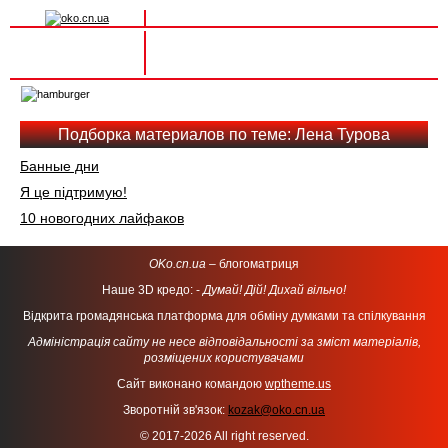
Вхід на сайт
Реєстрація
Toggle
navigation
Подборка материалов по теме: Лена Турова
Банные дни
Я це підтримую!
10 новогодних лайфаков
OKo.cn.ua
– блогоматриця
Наше 3D кредо: -
Думай! Дій! Дихай вільно!
Відкрита громадянська платформа для обміну думками та спілкування
Адміністрація сайту не несе відповідальності за зміст матеріалів,
розміщених користувачами
Сайт виконано командою
wptheme.us
Зворотній зв'язок:
kozak@oko.cn.ua
© 2017-2026 All right reserved.