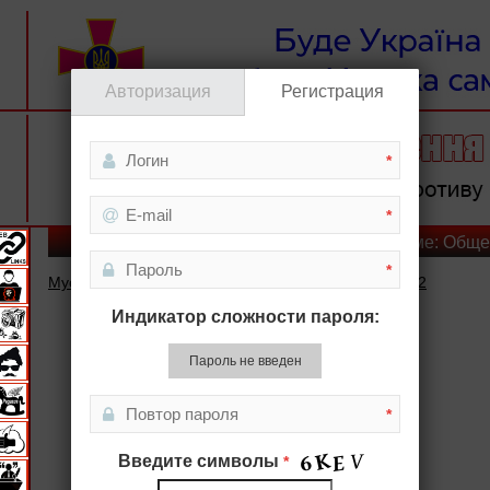
Авторизация
Регистрация
*
*
Подборка материалов по теме: Общ
*
Мусорный вопрос и «мечты розовых пони». Часть 2
Индикатор сложности пароля:
Пароль не введен
*
Введите символы
*