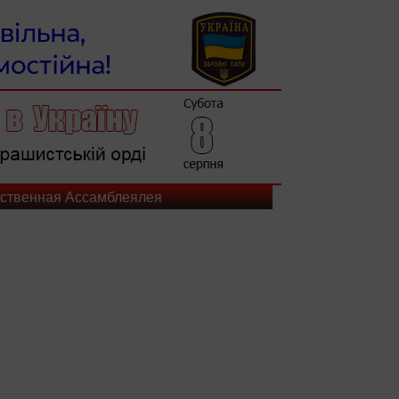
ественная Ассамблеялея