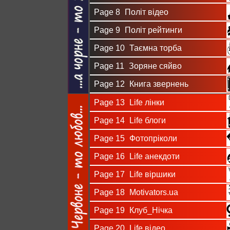
Page 8
Політ відео
Page 9
Політ рейтинги
Page 10
Таємна торба
Page 11
Зоряне сяйво
Page 12
Книга звернень
Page 13
Life лінки
Page 14
Life блоги
Page 15
Фотопріколи
Page 16
Life анекдоти
Page 17
Life віршики
Page 18
Motivators.ua
Page 19
Клуб_Нічка
Page 20
Life відео