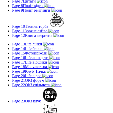
Page 7
Цитати
Page 8
Політ відео
Page 9
Політ рейтинги
Page 10
Таємна торба
Page 11
Зоряне сяйво
Page 12
Книга звернень
Page 13
Life лінки
Page 14
Life блоги
Page 15
Фотопріколи
Page 16
Life анекдоти
Page 17
Life віршики
Page 18
Motivators.ua
Page 19
Клуб_Нічка
Page 20
Life відео
Page 21
ОК! форум
Page 22
ОК! спільнота
Page 23
ОК! клуб