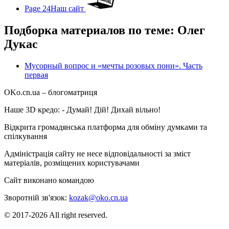
Page 24
Наш сайт
Подборка материалов по теме: Олег
Дукас
Мусорный вопрос и «мечты розовых пони». Часть
первая
OKo.cn.ua
– блогоматриця
Наше 3D кредо: -
Думай! Дій! Дихай вільно!
Відкрита громадянська платформа для обміну думками та
спілкування
Адміністрація сайту не несе відповідальності за зміст
матеріалів, розміщених користувачами
Сайт виконано командою
wptheme.us
Зворотній зв'язок:
kozak@oko.cn.ua
© 2017-2026 All right reserved.