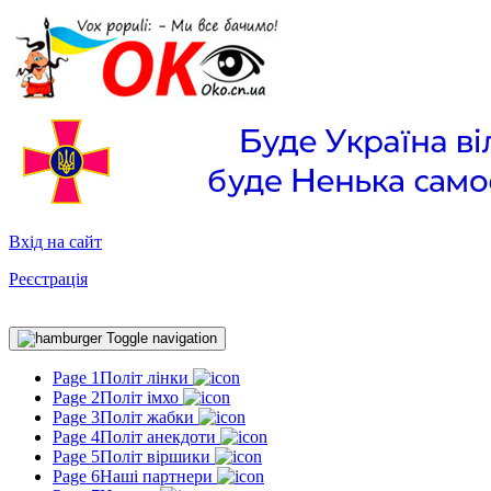
Вхід на сайт
Реєстрація
Toggle navigation
Page 1
Політ лінки
Page 2
Політ імхо
Page 3
Політ жабки
Page 4
Політ анекдоти
Page 5
Політ віршики
Page 6
Наші партнери