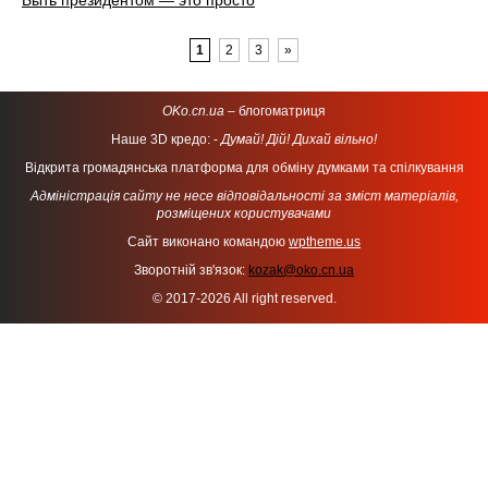
Быть президентом — это просто
1
2
3
»
OKo.cn.ua
– блогоматриця
Наше 3D кредо: -
Думай! Дій! Дихай вільно!
Відкрита громадянська платформа для обміну думками та спілкування
Адміністрація сайту не несе відповідальності за зміст матеріалів,
розміщених користувачами
Сайт виконано командою
wptheme.us
Зворотній зв'язок:
kozak@oko.cn.ua
© 2017-2026 All right reserved.