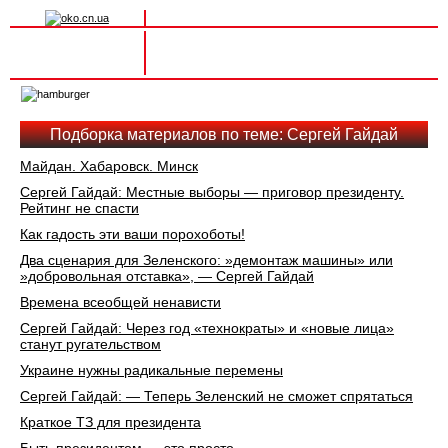
Вхід на сайт
Реєстрація
Toggle
navigation
Подборка материалов по теме: Сергей Гайдай
Майдан. Хабаровск. Минск
Сергей Гайдай: Местные выборы — приговор президенту.
Рейтинг не спасти
Как гадость эти ваши порохоботы!
Два сценария для Зеленского: »демонтаж машины» или
»добровольная отставка», — Сергей Гайдай
Времена всеобщей ненависти
Сергей Гайдай: Через год «технократы» и «новые лица»
станут ругательством
Украине нужны радикальные перемены
Сергей Гайдай: — Теперь Зеленский не сможет спрятаться
Краткое ТЗ для президента