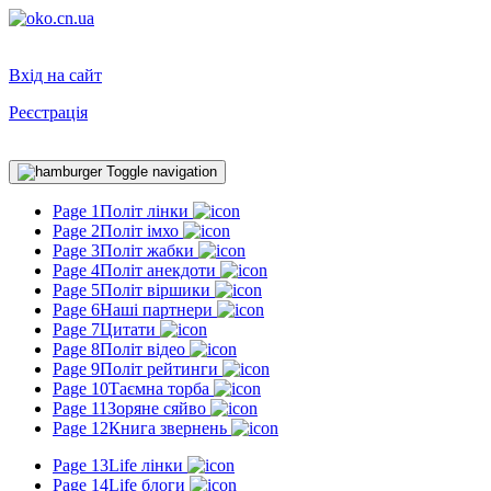
Вхід на сайт
Реєстрація
Toggle navigation
Page 1
Політ лінки
Page 2
Політ імхо
Page 3
Політ жабки
Page 4
Політ анекдоти
Page 5
Політ віршики
Page 6
Наші партнери
Page 7
Цитати
Page 8
Політ відео
Page 9
Політ рейтинги
Page 10
Таємна торба
Page 11
Зоряне сяйво
Page 12
Книга звернень
Page 13
Life лінки
Page 14
Life блоги