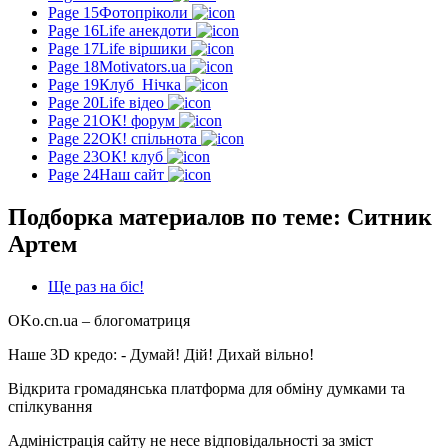
Page 15
Фотопріколи
Page 16
Life анекдоти
Page 17
Life віршики
Page 18
Motivators.ua
Page 19
Клуб_Нічка
Page 20
Life відео
Page 21
ОК! форум
Page 22
ОК! спільнота
Page 23
ОК! клуб
Page 24
Наш сайт
Подборка материалов по теме: Ситник
Артем
Ще раз на біс!
OKo.cn.ua
– блогоматриця
Наше 3D кредо: -
Думай! Дій! Дихай вільно!
Відкрита громадянська платформа для обміну думками та
спілкування
Адміністрація сайту не несе відповідальності за зміст