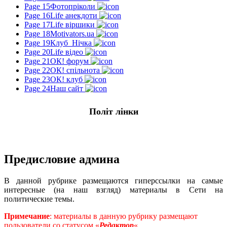
Page 15
Фотопріколи
Page 16
Life анекдоти
Page 17
Life віршики
Page 18
Motivators.ua
Page 19
Клуб_Нічка
Page 20
Life відео
Page 21
ОК! форум
Page 22
ОК! спільнота
Page 23
ОК! клуб
Page 24
Наш сайт
Політ лінки
Предисловие админа
В данной рубрике размещаются гиперссылки на самые
интересные (на наш взгляд) материалы в Сети на
политические темы.
Примечание
: материалы в данную рубрику размещают
пользователи со статусом «
Редактор
«.