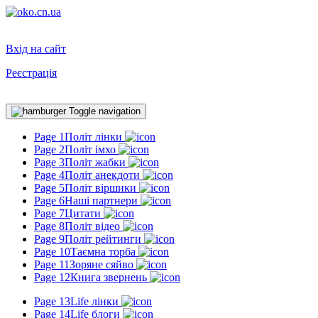
Вхід на сайт
Реєстрація
Toggle navigation
Page 1
Політ лінки
Page 2
Політ імхо
Page 3
Політ жабки
Page 4
Політ анекдоти
Page 5
Політ віршики
Page 6
Наші партнери
Page 7
Цитати
Page 8
Політ відео
Page 9
Політ рейтинги
Page 10
Таємна торба
Page 11
Зоряне сяйво
Page 12
Книга звернень
Page 13
Life лінки
Page 14
Life блоги