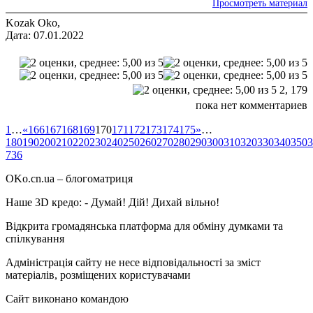
Просмотреть материал
Kozak Oko,
Дата: 07.01.2022
2,
179
пока нет комментариев
1
…
«
166
167
168
169
170
171
172
173
174
175
»
…
180
190
200
210
220
230
240
250
260
270
280
290
300
310
320
330
340
350
3
736
OKo.cn.ua
– блогоматриця
Наше 3D кредо: -
Думай! Дій! Дихай вільно!
Відкрита громадянська платформа для обміну думками та
спілкування
Адміністрація сайту не несе відповідальності за зміст
матеріалів, розміщених користувачами
Сайт виконано командою
wptheme.us