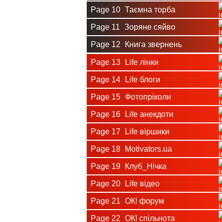
Page 10
Таємна торба
Page 11
Зоряне сяйво
Page 12
Книга звернень
Page 13
Life лінки
Page 14
Life блоги
Page 15
Фотопріколи
Page 16
Life анекдоти
Page 17
Life віршики
Page 18
Motivators.ua
Page 19
Клуб_Нічка
Page 20
Life відео
Page 21
ОК! форум
Page 22
ОК! спільнота