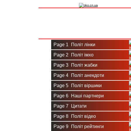
Вхід на сайт
Реєстрація
Page 1
Політ лінки
Page 2
Політ імхо
Page 3
Політ жабки
Page 4
Політ анекдоти
Page 5
Політ віршики
Page 6
Наші партнери
Page 7
Цитати
Page 8
Політ відео
Page 9
Політ рейтинги