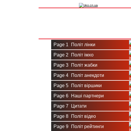
Вхід на сайт
Реєстрація
Page 1
Політ лінки
Page 2
Політ імхо
Page 3
Політ жабки
Page 4
Політ анекдоти
Page 5
Політ віршики
Page 6
Наші партнери
Page 7
Цитати
Page 8
Політ відео
Page 9
Політ рейтинги