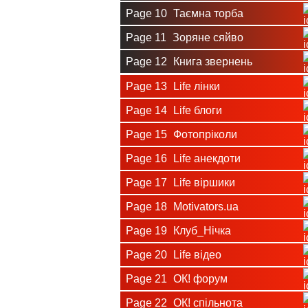
Page 10
Таємна торба
Page 11
Зоряне сяйво
Page 12
Книга звернень
Page 13
Life лінки
Page 14
Life блоги
Page 15
Фотопріколи
Page 16
Life анекдоти
Page 17
Life віршики
Page 18
Motivators.ua
Page 19
Клуб_Нічка
Page 20
Life відео
Page 21
ОК! форум
Page 22
ОК! спільнота