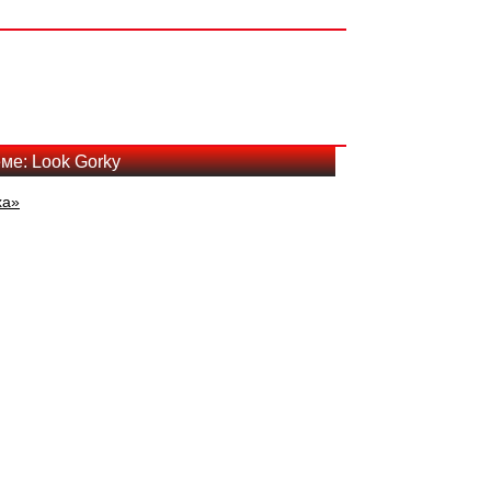
ме: Look Gorky
ха»