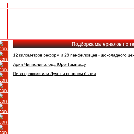
Подборка материалов по те
12 километров реформ и 28 панфиловцев «шоколадного це
Ария Чипполино: ода Юре-Тампаксу
Пиво сраками или Лучок и вопросы бытия