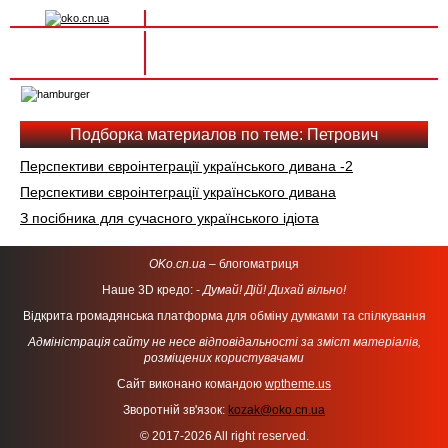
Вхід на сайт
Реєстрація
Toggle
navigation
Подборка материалов по теме: Петрович
Перспективи євроінтеграції українського дивана -2
Перспективи євроінтеграції українського дивана
З посібника для сучасного українського ідіота
OKo.cn.ua
– блогоматриця
Наше 3D кредо: -
Думай! Дій! Дихай вільно!
Відкрита громадянська платформа для обміну думками та спілкування
Адміністрація сайту не несе відповідальності за зміст матеріалів,
розміщених користувачами
Сайт виконано командою
wptheme.us
Зворотній зв'язок:
kozak@oko.cn.ua
© 2017-2026 All right reserved.