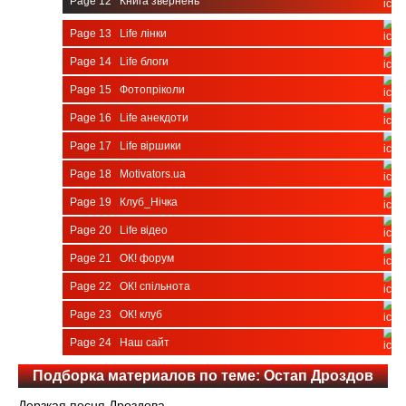
Page 12
Книга звернень
Page 13
Life лінки
Page 14
Life блоги
Page 15
Фотопріколи
Page 16
Life анекдоти
Page 17
Life віршики
Page 18
Motivators.ua
Page 19
Клуб_Нічка
Page 20
Life відео
Page 21
ОК! форум
Page 22
ОК! спільнота
Page 23
ОК! клуб
Page 24
Наш сайт
Подборка материалов по теме: Остап Дроздов
Дерзкая песня Дроздова