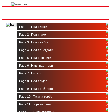
Вхід на сайт
Реєстрація
Toggle navigation
Page 1
Політ лінки
Page 2
Політ імхо
Page 3
Політ жабки
Page 4
Політ анекдоти
Page 5
Політ віршики
Page 6
Наші партнери
Page 7
Цитати
Page 8
Політ відео
Page 9
Політ рейтинги
Page 10
Таємна торба
Page 11
Зоряне сяйво