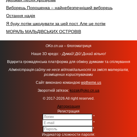
Виборець Порошенка – найнебезпечніший виборець
Остання надія
Я буду потім шкодувати за цей пост. Але це потім
МОРАЛЬ МАЛЬДІВСЬКИХ ОСТРОВІВ
OKo.cn.ua
– блогоматриця
Наше 3D кредо: -
Думай! Дій! Дихай вільно!
Відкрита громадянська платформа для обміну думками та спілкування
Адміністрація сайту не несе відповідальності за зміст матеріалів,
розміщених користувачами
Сайт виконано командою
wptheme.us
Зворотній зв'язок:
kozak@oko.cn.ua
© 2017-2026 All right reserved.
Авторизация
Регистрация
*
*
*
Индикатор сложности пароля: