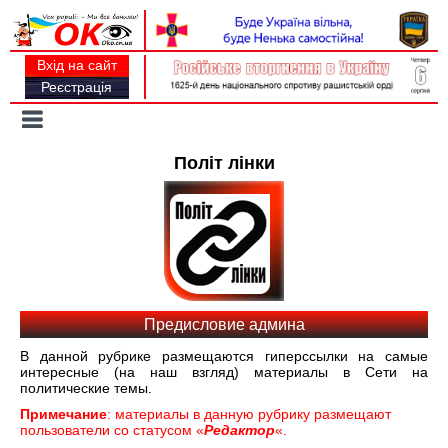
Вхід на сайт
Реєстрація
Toggle
navigation
Політ лінки
Предисловие админа
В данной рубрике размещаются гиперссылки на самые
интересные (на наш взгляд) материалы в Сети на
политические темы.
Примечание
: материалы в данную рубрику размещают
пользователи со статусом «
Редактор
«.