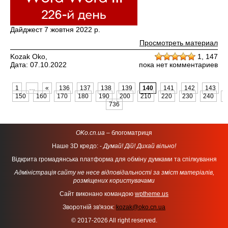
Дайджест 7 жовтня 2022 р.
Просмотреть материал
Kozak Oko,
1,
147
Дата: 07.10.2022
пока нет комментариев
1
…
«
136
137
138
139
140
141
142
143
150
160
170
180
190
200
210
220
230
240
2
736
OKo.cn.ua
– блогоматриця
Наше 3D кредо: -
Думай! Дій! Дихай вільно!
Відкрита громадянська платформа для обміну думками та спілкування
Адміністрація сайту не несе відповідальності за зміст матеріалів,
розміщених користувачами
Сайт виконано командою
wptheme.us
Зворотній зв'язок:
kozak@oko.cn.ua
© 2017-2026 All right reserved.