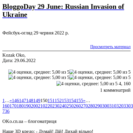
BloggoDay 29 June: Russian Invasion of
Ukraine
Фейсбук-огляд 29 червня 2022 р.
Просмотреть материал
Kozak Oko,
Дата: 29.06.2022
4,
160
1 комменатрий
1
…
«
146
147
148
149
150
151
152
153
154
155
»
…
160
170
180
190
200
210
220
230
240
250
260
270
280
290
300
310
320
330
3
736
OKo.cn.ua
– блогоматриця
Наше 3D кредо: -
Думай! Дій! Дихай вільно!