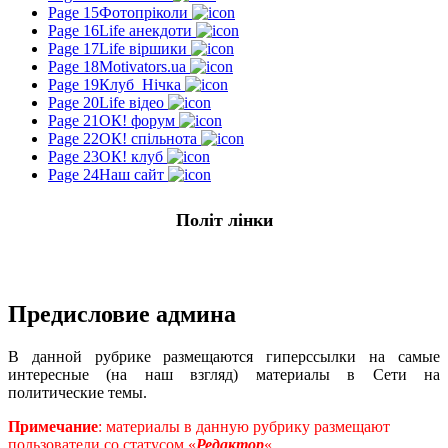
Page 15
Фотопріколи
Page 16
Life анекдоти
Page 17
Life віршики
Page 18
Motivators.ua
Page 19
Клуб_Нічка
Page 20
Life відео
Page 21
ОК! форум
Page 22
ОК! спільнота
Page 23
ОК! клуб
Page 24
Наш сайт
Політ лінки
Предисловие админа
В данной рубрике размещаются гиперссылки на самые
интересные (на наш взгляд) материалы в Сети на
политические темы.
Примечание
: материалы в данную рубрику размещают
пользователи со статусом «
Редактор
«.