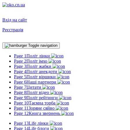
Вхід на сайт
Реєстрація
Toggle navigation
Page 1
Політ лінки
Page 2
Політ імхо
Page 3
Політ жабки
Page 4
Політ анекдоти
Page 5
Політ віршики
Page 6
Наші партнери
Page 7
Цитати
Page 8
Політ відео
Page 9
Політ рейтинги
Page 10
Таємна торба
Page 11
Зоряне сяйво
Page 12
Книга звернень
Page 13
Life лінки
Page 14
Life блоги