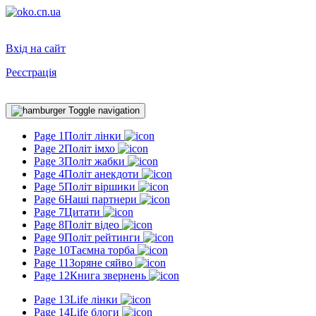
Вхід на сайт
Реєстрація
Toggle navigation
Page 1
Політ лінки
Page 2
Політ імхо
Page 3
Політ жабки
Page 4
Політ анекдоти
Page 5
Політ віршики
Page 6
Наші партнери
Page 7
Цитати
Page 8
Політ відео
Page 9
Політ рейтинги
Page 10
Таємна торба
Page 11
Зоряне сяйво
Page 12
Книга звернень
Page 13
Life лінки
Page 14
Life блоги