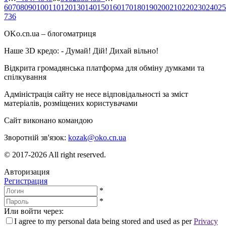
60
70
80
90
100
110
120
130
140
150
160
170
180
190
200
210
220
230
240
25
736
OKo.cn.ua
– блогоматриця
Наше 3D кредо: -
Думай! Дій! Дихай вільно!
Відкрита громадянська платформа для обміну думками та
спілкування
Адміністрація сайту не несе відповідальності за зміст
матеріалів, розміщених користувачами
Сайт виконано командою
wptheme.us
Зворотній зв'язок:
kozak@oko.cn.ua
© 2017-2026 All right reserved.
Авторизация
Регистрация
*
*
Или войти через:
I agree to my personal data being stored and used as per
Privacy