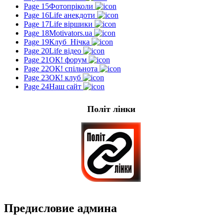
Page 15
Фотопріколи
Page 16
Life анекдоти
Page 17
Life віршики
Page 18
Motivators.ua
Page 19
Клуб_Нічка
Page 20
Life відео
Page 21
ОК! форум
Page 22
ОК! спільнота
Page 23
ОК! клуб
Page 24
Наш сайт
Політ лінки
Предисловие админа