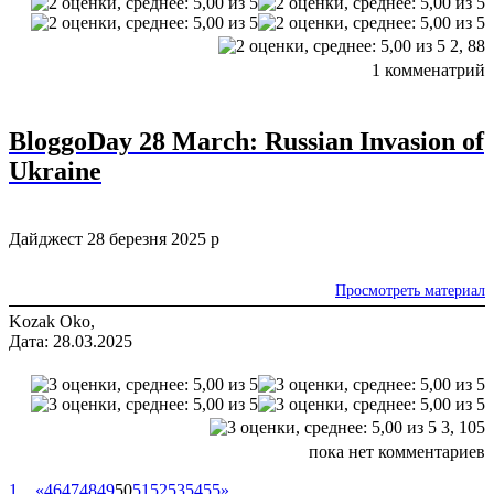
2,
88
1 комменатрий
BloggoDay 28 March: Russian Invasion of
Ukraine
Дайджест 28 березня 2025 р
Просмотреть материал
Kozak Oko,
Дата: 28.03.2025
3,
105
пока нет комментариев
1
…
«
46
47
48
49
50
51
52
53
54
55
»
…