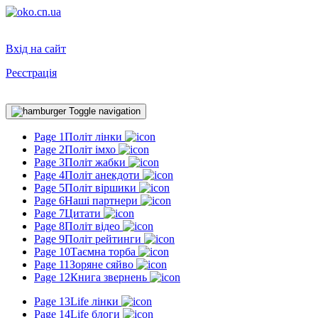
Вхід на сайт
Реєстрація
Toggle navigation
Page 1
Політ лінки
Page 2
Політ імхо
Page 3
Політ жабки
Page 4
Політ анекдоти
Page 5
Політ віршики
Page 6
Наші партнери
Page 7
Цитати
Page 8
Політ відео
Page 9
Політ рейтинги
Page 10
Таємна торба
Page 11
Зоряне сяйво
Page 12
Книга звернень
Page 13
Life лінки
Page 14
Life блоги