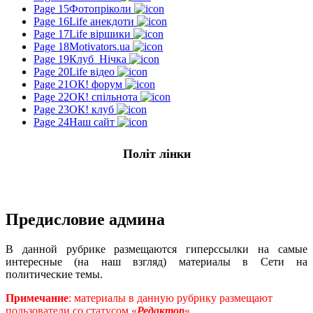
Page 15
Фотопріколи
Page 16
Life анекдоти
Page 17
Life віршики
Page 18
Motivators.ua
Page 19
Клуб_Нічка
Page 20
Life відео
Page 21
ОК! форум
Page 22
ОК! спільнота
Page 23
ОК! клуб
Page 24
Наш сайт
Політ лінки
Предисловие админа
В данной рубрике размещаются гиперссылки на самые
интересные (на наш взгляд) материалы в Сети на
политические темы.
Примечание
: материалы в данную рубрику размещают
пользователи со статусом «
Редактор
«.