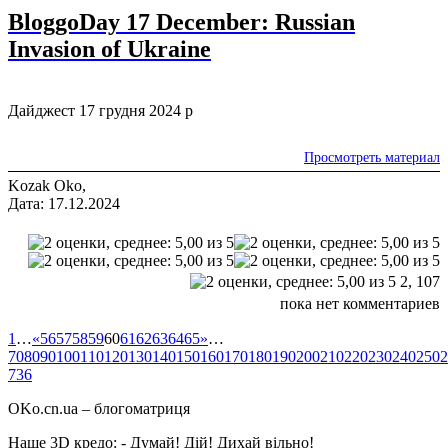
BloggoDay 17 December: Russian
Invasion of Ukraine
Дайджест 17 грудня 2024 р
Просмотреть материал
Kozak Oko,
Дата: 17.12.2024
2,
107
пока нет комментариев
1
…
«
56
57
58
59
60
61
62
63
64
65
»
…
70
80
90
100
110
120
130
140
150
160
170
180
190
200
210
220
230
240
250
2
736
OKo.cn.ua
– блогоматриця
Наше 3D кредо: -
Думай! Дій! Дихай вільно!